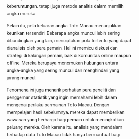
keberuntungan, tetapi juga metode analitis dalam memilih
angka mereka.
Selain itu, pola keluaran angka Toto Macau menunjukkan
keunikan tersendiri. Beberapa angka muncul lebih sering
dibandingkan yang lain, menciptakan pola tertentu yang dapat
dianalisis oleh para pemain. Hal ini memicu diskusi dan
strategi di kalangan pemain, baik di komunitas online maupun
offline. Mereka berupaya menemukan hubungan antara
angka-angka yang sering muncul dan menghindari yang
jarang muncul.
Fenomena ini juga menarik perhatian para peneliti dan
penggemar statistik yang ingin memahami lebih dalam
mengenai perilaku permainan Toto Macau. Dengan
mempelajari hasil sebelumnya, mereka dapat memberikan
wawasan yang berharga bagi pemain untuk meningkatkan
peluang mereka. Oleh karena itu, analisis yang mendalam
terhadap data Toto Macau tidak hanya bermanfaat bagi