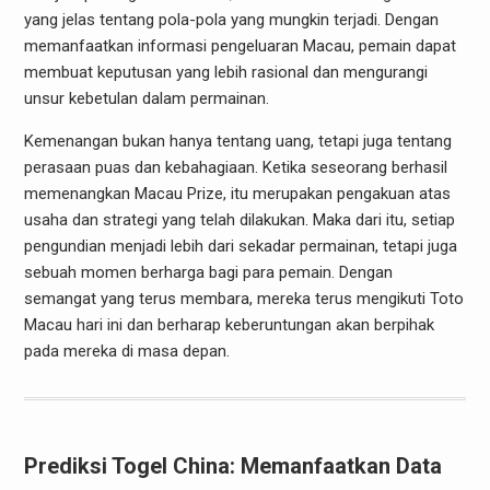
yang jelas tentang pola-pola yang mungkin terjadi. Dengan
memanfaatkan informasi pengeluaran Macau, pemain dapat
membuat keputusan yang lebih rasional dan mengurangi
unsur kebetulan dalam permainan.
Kemenangan bukan hanya tentang uang, tetapi juga tentang
perasaan puas dan kebahagiaan. Ketika seseorang berhasil
memenangkan Macau Prize, itu merupakan pengakuan atas
usaha dan strategi yang telah dilakukan. Maka dari itu, setiap
pengundian menjadi lebih dari sekadar permainan, tetapi juga
sebuah momen berharga bagi para pemain. Dengan
semangat yang terus membara, mereka terus mengikuti Toto
Macau hari ini dan berharap keberuntungan akan berpihak
pada mereka di masa depan.
Prediksi Togel China: Memanfaatkan Data