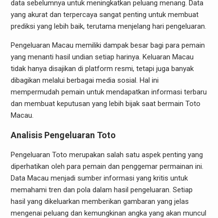
data sebelumnya untuk meningkatkan peluang menang. Data
yang akurat dan terpercaya sangat penting untuk membuat
prediksi yang lebih baik, terutama menjelang hari pengeluaran.
Pengeluaran Macau memiliki dampak besar bagi para pemain
yang menanti hasil undian setiap harinya. Keluaran Macau
tidak hanya disajikan di platform resmi, tetapi juga banyak
dibagikan melalui berbagai media sosial. Hal ini
mempermudah pemain untuk mendapatkan informasi terbaru
dan membuat keputusan yang lebih bijak saat bermain Toto
Macau.
Analisis Pengeluaran Toto
Pengeluaran Toto merupakan salah satu aspek penting yang
diperhatikan oleh para pemain dan penggemar permainan ini.
Data Macau menjadi sumber informasi yang kritis untuk
memahami tren dan pola dalam hasil pengeluaran. Setiap
hasil yang dikeluarkan memberikan gambaran yang jelas
mengenai peluang dan kemungkinan angka yang akan muncul