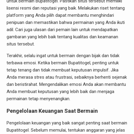
untuk bermain Bupatitogel. Pastikan situs tersebut memiliki
lisensi resmi dan reputasi yang baik. Melakukan riset tentang
platform yang Anda pilih dapat membantu menghindari
penipuan dan memastikan bahwa permainan yang Anda ikuti
adil. Cari juga ulasan dari pemain lain untuk mendapatkan
gambaran yang lebih baik tentang kualitas dan keamanan
situs tersebut.
Terakhir, selalu ingat untuk bermain dengan bijak dan tidak
terbawa emosi. Ketika bermain Bupatitogel, penting untuk
tetap tenang dan tidak membuat keputusan impulsif. Jika
Anda merasa stres atau frustrasi, sebaiknya berhenti sejenak
dan beristirahat. Mengendalikan emosi Anda akan membantu
Anda membuat keputusan yang lebih baik dan menjaga
permainan tetap menyenangkan.
Pengelolaan Keuangan Saat Bermain
Pengelolaan keuangan yang baik sangat penting saat bermain
Bupatitogel. Sebelum memulai, tentukan anggaran yang jelas