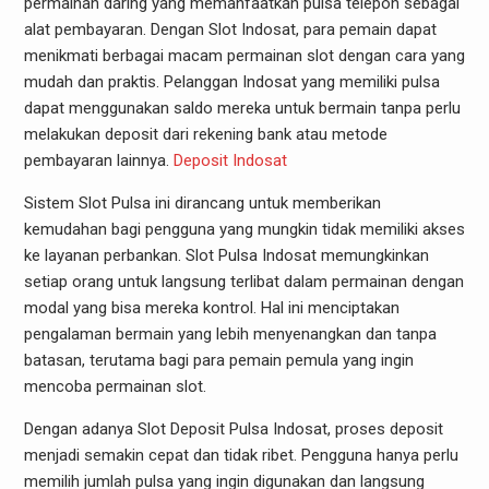
permainan daring yang memanfaatkan pulsa telepon sebagai
alat pembayaran. Dengan Slot Indosat, para pemain dapat
menikmati berbagai macam permainan slot dengan cara yang
mudah dan praktis. Pelanggan Indosat yang memiliki pulsa
dapat menggunakan saldo mereka untuk bermain tanpa perlu
melakukan deposit dari rekening bank atau metode
pembayaran lainnya.
Deposit Indosat
Sistem Slot Pulsa ini dirancang untuk memberikan
kemudahan bagi pengguna yang mungkin tidak memiliki akses
ke layanan perbankan. Slot Pulsa Indosat memungkinkan
setiap orang untuk langsung terlibat dalam permainan dengan
modal yang bisa mereka kontrol. Hal ini menciptakan
pengalaman bermain yang lebih menyenangkan dan tanpa
batasan, terutama bagi para pemain pemula yang ingin
mencoba permainan slot.
Dengan adanya Slot Deposit Pulsa Indosat, proses deposit
menjadi semakin cepat dan tidak ribet. Pengguna hanya perlu
memilih jumlah pulsa yang ingin digunakan dan langsung