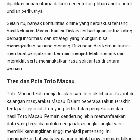
dijadikan acuan utama dalam menentukan pilihan angka untuk
undian berikutnya.
Selain itu, banyak komunitas online yang berdiskusi tentang
hasil keluaran Macau hari ini. Diskusi ini bertujuan untuk saling
berbagi informasi dan strategi yang mungkin bisa
meningkatkan peluang menang. Dukungan dari komunitas ini
membuat pengalaman bermain menjadi lebih menarik dan
interaktif, serta meningkatkan rasa solidaritas di antara
pemain.
Tren dan Pola Toto Macau
Toto Macau telah menjadi salah satu bentuk hiburan favorit di
kalangan masyarakat Macau. Dalam beberapa tahun terakhir,
terdapat sejumlah tren yang terlihat dari pengeluaran dan
hasil Toto Macau. Pemain cenderung lebih memanfaatkan
data yang tersedia untuk menganalisis angka-angka yang
memiliki kemungkinan tinggi menjadi pemenang. Ini
menunjukkan bahwa banyak orang tidak hanya mengandalkan