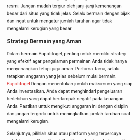
resmi. Jangan mudah tergiur oleh janji-janji kemenangan
besar dari situs yang tidak jelas. Selalu bermain dengan bijak
dan ingat untuk mengatur jumlah taruhan agar tidak
mengalami kerugian yang besar.
Strategi Bermain yang Aman
Dalam bermain Bupatitogel, penting untuk memiliki strategi
yang efektif agar pengalaman permainan Anda tidak hanya
menyenangkan tetapi juga aman. Pertama-tama, selalu
tetapkan anggaran yang jelas sebelum mulai bermain.
Bupatitogel
Dengan menentukan jumlah maksimum yang siap
Anda investasikan, Anda dapat menghindari pengeluaran
berlebihan yang dapat berdampak negatif pada keuangan
Anda. Pastikan untuk mengikuti anggaran ini dengan disiplin
dan jangan tergoda untuk meningkatkan jumlah taruhan saat
mengalami kerugian.
Selanjutnya, pilihlah situs atau platform yang terpercaya