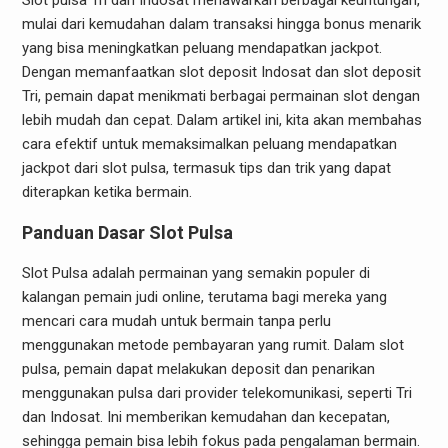
Slot pulsa Tri dan Indosat menawarkan berbagai keuntungan,
mulai dari kemudahan dalam transaksi hingga bonus menarik
yang bisa meningkatkan peluang mendapatkan jackpot.
Dengan memanfaatkan slot deposit Indosat dan slot deposit
Tri, pemain dapat menikmati berbagai permainan slot dengan
lebih mudah dan cepat. Dalam artikel ini, kita akan membahas
cara efektif untuk memaksimalkan peluang mendapatkan
jackpot dari slot pulsa, termasuk tips dan trik yang dapat
diterapkan ketika bermain.
Panduan Dasar Slot Pulsa
Slot Pulsa adalah permainan yang semakin populer di
kalangan pemain judi online, terutama bagi mereka yang
mencari cara mudah untuk bermain tanpa perlu
menggunakan metode pembayaran yang rumit. Dalam slot
pulsa, pemain dapat melakukan deposit dan penarikan
menggunakan pulsa dari provider telekomunikasi, seperti Tri
dan Indosat. Ini memberikan kemudahan dan kecepatan,
sehingga pemain bisa lebih fokus pada pengalaman bermain.