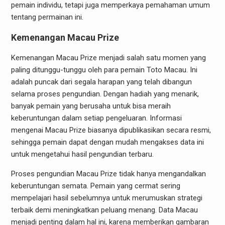
pemain individu, tetapi juga memperkaya pemahaman umum
tentang permainan ini.
Kemenangan Macau Prize
Kemenangan Macau Prize menjadi salah satu momen yang
paling ditunggu-tunggu oleh para pemain Toto Macau. Ini
adalah puncak dari segala harapan yang telah dibangun
selama proses pengundian. Dengan hadiah yang menarik,
banyak pemain yang berusaha untuk bisa meraih
keberuntungan dalam setiap pengeluaran. Informasi
mengenai Macau Prize biasanya dipublikasikan secara resmi,
sehingga pemain dapat dengan mudah mengakses data ini
untuk mengetahui hasil pengundian terbaru.
Proses pengundian Macau Prize tidak hanya mengandalkan
keberuntungan semata. Pemain yang cermat sering
mempelajari hasil sebelumnya untuk merumuskan strategi
terbaik demi meningkatkan peluang menang. Data Macau
menjadi penting dalam hal ini, karena memberikan gambaran