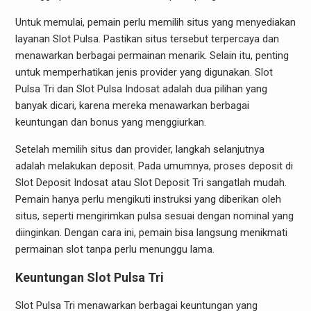
Untuk memulai, pemain perlu memilih situs yang menyediakan
layanan Slot Pulsa. Pastikan situs tersebut terpercaya dan
menawarkan berbagai permainan menarik. Selain itu, penting
untuk memperhatikan jenis provider yang digunakan. Slot
Pulsa Tri dan Slot Pulsa Indosat adalah dua pilihan yang
banyak dicari, karena mereka menawarkan berbagai
keuntungan dan bonus yang menggiurkan.
Setelah memilih situs dan provider, langkah selanjutnya
adalah melakukan deposit. Pada umumnya, proses deposit di
Slot Deposit Indosat atau Slot Deposit Tri sangatlah mudah.
Pemain hanya perlu mengikuti instruksi yang diberikan oleh
situs, seperti mengirimkan pulsa sesuai dengan nominal yang
diinginkan. Dengan cara ini, pemain bisa langsung menikmati
permainan slot tanpa perlu menunggu lama.
Keuntungan Slot Pulsa Tri
Slot Pulsa Tri menawarkan berbagai keuntungan yang