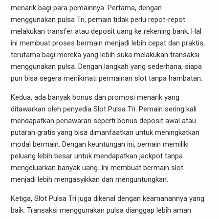
menarik bagi para pemainnya. Pertama, dengan
menggunakan pulsa Tri, pemain tidak perlu repot-repot
melakukan transfer atau deposit uang ke rekening bank. Hal
ini membuat proses bermain menjadi lebih cepat dan praktis,
terutama bagi mereka yang lebih suka melakukan transaksi
menggunakan pulsa. Dengan langkah yang sederhana, siapa
pun bisa segera menikmati permainan slot tanpa hambatan.
Kedua, ada banyak bonus dan promosi menarik yang
ditawarkan oleh penyedia Slot Pulsa Tri. Pemain sering kali
mendapatkan penawaran seperti bonus deposit awal atau
putaran gratis yang bisa dimanfaatkan untuk meningkatkan
modal bermain. Dengan keuntungan ini, pemain memiliki
peluang lebih besar untuk mendapatkan jackpot tanpa
mengeluarkan banyak uang. Ini membuat bermain slot
menjadi lebih mengasyikkan dan menguntungkan.
Ketiga, Slot Pulsa Tri juga dikenal dengan keamanannya yang
baik. Transaksi menggunakan pulsa dianggap lebih aman