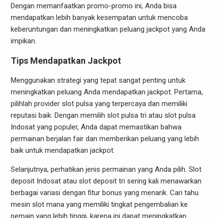
Dengan memanfaatkan promo-promo ini, Anda bisa
mendapatkan lebih banyak kesempatan untuk mencoba
keberuntungan dan meningkatkan peluang jackpot yang Anda
impikan.
Tips Mendapatkan Jackpot
Menggunakan strategi yang tepat sangat penting untuk
meningkatkan peluang Anda mendapatkan jackpot. Pertama,
pilihlah provider slot pulsa yang terpercaya dan memiliki
reputasi baik. Dengan memilih slot pulsa tri atau slot pulsa
Indosat yang populer, Anda dapat memastikan bahwa
permainan berjalan fair dan memberikan peluang yang lebih
baik untuk mendapatkan jackpot.
Selanjutnya, perhatikan jenis permainan yang Anda pilih. Slot
deposit Indosat atau slot deposit tri sering kali menawarkan
berbagai variasi dengan fitur bonus yang menarik. Cari tahu
mesin slot mana yang memiliki tingkat pengembalian ke
pemain yang lebih tinggi, karena ini dapat meningkatkan