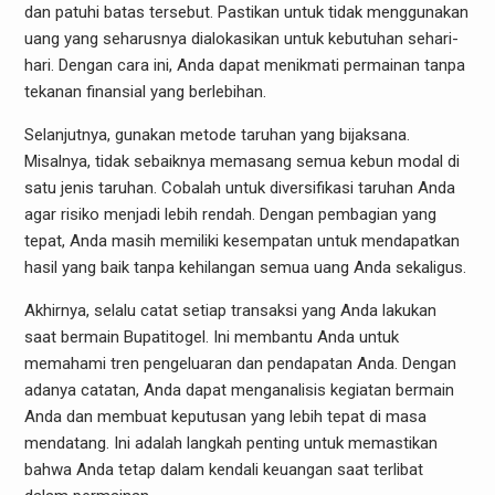
dan patuhi batas tersebut. Pastikan untuk tidak menggunakan
uang yang seharusnya dialokasikan untuk kebutuhan sehari-
hari. Dengan cara ini, Anda dapat menikmati permainan tanpa
tekanan finansial yang berlebihan.
Selanjutnya, gunakan metode taruhan yang bijaksana.
Misalnya, tidak sebaiknya memasang semua kebun modal di
satu jenis taruhan. Cobalah untuk diversifikasi taruhan Anda
agar risiko menjadi lebih rendah. Dengan pembagian yang
tepat, Anda masih memiliki kesempatan untuk mendapatkan
hasil yang baik tanpa kehilangan semua uang Anda sekaligus.
Akhirnya, selalu catat setiap transaksi yang Anda lakukan
saat bermain Bupatitogel. Ini membantu Anda untuk
memahami tren pengeluaran dan pendapatan Anda. Dengan
adanya catatan, Anda dapat menganalisis kegiatan bermain
Anda dan membuat keputusan yang lebih tepat di masa
mendatang. Ini adalah langkah penting untuk memastikan
bahwa Anda tetap dalam kendali keuangan saat terlibat