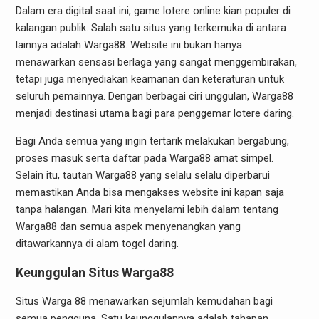
Dalam era digital saat ini, game lotere online kian populer di
kalangan publik. Salah satu situs yang terkemuka di antara
lainnya adalah Warga88. Website ini bukan hanya
menawarkan sensasi berlaga yang sangat menggembirakan,
tetapi juga menyediakan keamanan dan keteraturan untuk
seluruh pemainnya. Dengan berbagai ciri unggulan, Warga88
menjadi destinasi utama bagi para penggemar lotere daring.
Bagi Anda semua yang ingin tertarik melakukan bergabung,
proses masuk serta daftar pada Warga88 amat simpel.
Selain itu, tautan Warga88 yang selalu selalu diperbarui
memastikan Anda bisa mengakses website ini kapan saja
tanpa halangan. Mari kita menyelami lebih dalam tentang
Warga88 dan semua aspek menyenangkan yang
ditawarkannya di alam togel daring.
Keunggulan Situs Warga88
Situs Warga 88 menawarkan sejumlah kemudahan bagi
semua pengguna. Satu keunggulannya adalah tahapan