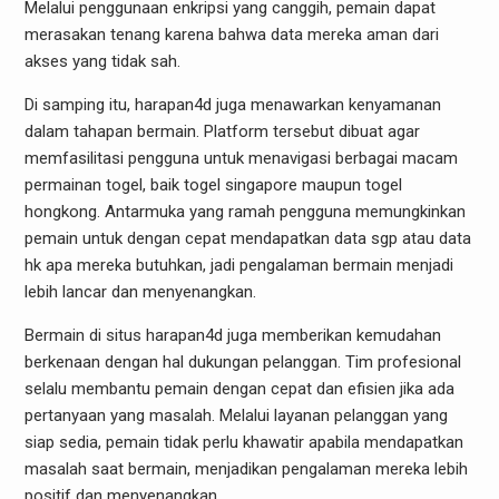
Melalui penggunaan enkripsi yang canggih, pemain dapat
merasakan tenang karena bahwa data mereka aman dari
akses yang tidak sah.
Di samping itu, harapan4d juga menawarkan kenyamanan
dalam tahapan bermain. Platform tersebut dibuat agar
memfasilitasi pengguna untuk menavigasi berbagai macam
permainan togel, baik togel singapore maupun togel
hongkong. Antarmuka yang ramah pengguna memungkinkan
pemain untuk dengan cepat mendapatkan data sgp atau data
hk apa mereka butuhkan, jadi pengalaman bermain menjadi
lebih lancar dan menyenangkan.
Bermain di situs harapan4d juga memberikan kemudahan
berkenaan dengan hal dukungan pelanggan. Tim profesional
selalu membantu pemain dengan cepat dan efisien jika ada
pertanyaan yang masalah. Melalui layanan pelanggan yang
siap sedia, pemain tidak perlu khawatir apabila mendapatkan
masalah saat bermain, menjadikan pengalaman mereka lebih
positif dan menyenangkan.