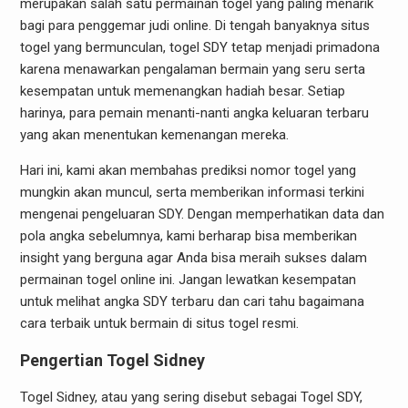
merupakan salah satu permainan togel yang paling menarik
bagi para penggemar judi online. Di tengah banyaknya situs
togel yang bermunculan, togel SDY tetap menjadi primadona
karena menawarkan pengalaman bermain yang seru serta
kesempatan untuk memenangkan hadiah besar. Setiap
harinya, para pemain menanti-nanti angka keluaran terbaru
yang akan menentukan kemenangan mereka.
Hari ini, kami akan membahas prediksi nomor togel yang
mungkin akan muncul, serta memberikan informasi terkini
mengenai pengeluaran SDY. Dengan memperhatikan data dan
pola angka sebelumnya, kami berharap bisa memberikan
insight yang berguna agar Anda bisa meraih sukses dalam
permainan togel online ini. Jangan lewatkan kesempatan
untuk melihat angka SDY terbaru dan cari tahu bagaimana
cara terbaik untuk bermain di situs togel resmi.
Pengertian Togel Sidney
Togel Sidney, atau yang sering disebut sebagai Togel SDY,