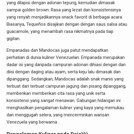
yang dilapisi dengan adonan tepung, kemudian dimasak
sampai golden brown. Rasa yang lezat dan konsistensinya
yang renyah menjadikannya snack favorit di berbagai acara.
Biasanya, Tequeños disajikan dengan dengan saus salsa atau
guacamole, yang menambah rasa nikmatnya pada tiap
gigitan.
Empanadas dan Mandocas juga patut mendapatkan
perhatian di dunia kuliner Venezuelan. Empanada merupakan
dadar isi yang daripada campuran adonan dihiasi dengan dan
diisi dengan daging atau ayam, serta keju lalu dimasak dan
dipanggang. Sedangkan, Mandocas adalah snak manis yang
terbuat dari terbuat campuran jagung dan pisang dipanggang,
memberikan memberikan cita rasa yang unik serta
konsistensi yang sangat menawan. Gabungan hidangan ini
menghasilkan pengalaman kuliner yang kaya yang memukau
dan menggugah selera, yang mencerminkan warisan
Venezuela yang berwarna .