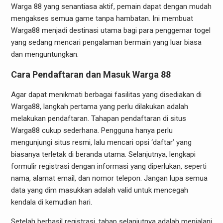
Warga 88 yang senantiasa aktif, pemain dapat dengan mudah
mengakses semua game tanpa hambatan. Ini membuat
Warga88 menjadi destinasi utama bagi para penggemar togel
yang sedang mencari pengalaman bermain yang luar biasa
dan menguntungkan.
Cara Pendaftaran dan Masuk Warga 88
Agar dapat menikmati berbagai fasilitas yang disediakan di
Warga88, langkah pertama yang perlu dilakukan adalah
melakukan pendaftaran. Tahapan pendaftaran di situs
Warga88 cukup sederhana. Pengguna hanya perlu
mengunjungi situs resmi, lalu mencari opsi ‘daftar’ yang
biasanya terletak di beranda utama. Selanjutnya, lengkapi
formulir registrasi dengan informasi yang diperlukan, seperti
nama, alamat email, dan nomor telepon. Jangan lupa semua
data yang dim masukkan adalah valid untuk mencegah
kendala di kemudian hari.
Setelah berhasil registrasi, tahap selanjutnya adalah menjalani