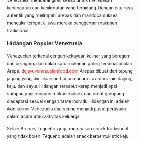
Venezuela, mendatangkan setiap untuk merasakan
kehangatan dan kenikmatan yang terhidang. Dengan cita rasa
autentik yang melimpah, arepas dan mandoca sukses
mengukir tempat di jiwa mereka penggemar makanan
tradisional.
Hidangan Populer Venezuela
Venezuelan terkenal dengan kekayaan kuliner yang beragam
dari beragam, dan salah satu makanan paling terkenal adalah
Arepa.
dejavuvenezuelanfood.com
Arepas dibuat dari tepung
jagung yang, diisi isian berbagai macam isi antara lain daging,
keju, dan sayur. Hidangan tersebut kerap menjadi opsi
sarapan pagi maupun makan malam, dan amat gampang
diadaptasi sesuai dengan taste individu. Hidangan ini adalah
ikon kuliner Venezuela dan sering menjadi pusat perayaan
dalam acara atau aktivitas keluarga.
Selain Arepas, Tequeños juga merupakan snack tradisional
yang tidak boleh. Tequeño adalah snack berbentuk stik keju