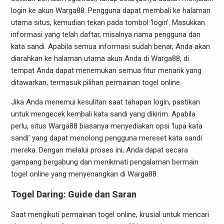
login ke akun Warga88. Pengguna dapat membali ke halaman
utama situs, kemudian tekan pada tombol ‘login’. Masukkan
informasi yang telah daftar, misalnya nama pengguna dan
kata sandi. Apabila semua informasi sudah benar, Anda akan
diarahkan ke halaman utama akun Anda di Warga88, di
tempat Anda dapat menemukan semua fitur menarik yang
ditawarkan, termasuk pilihan permainan togel online.
Jika Anda menemui kesulitan saat tahapan login, pastikan
untuk mengecek kembali kata sandi yang dikirim. Apabila
perlu, situs Warga88 biasanya menyediakan opsi ‘lupa kata
sandi’ yang dapat menolong pengguna mereset kata sandi
mereka. Dengan melalui proses ini, Anda dapat secara
gampang bergabung dan menikmati pengalaman bermain
togel online yang menyenangkan di Warga88.
Togel Daring: Guide dan Saran
Saat mengikuti permainan togel online, krusial untuk mencari