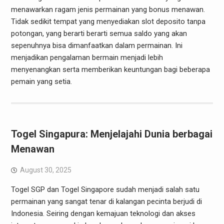
menawarkan ragam jenis permainan yang bonus menawan.
Tidak sedikit tempat yang menyediakan slot deposito tanpa
potongan, yang berarti berarti semua saldo yang akan
sepenuhnya bisa dimanfaatkan dalam permainan. Ini
menjadikan pengalaman bermain menjadi lebih
menyenangkan serta memberikan keuntungan bagi beberapa
pemain yang setia.
Togel Singapura: Menjelajahi Dunia berbagai
Menawan
August 30, 2025
Togel SGP dan Togel Singapore sudah menjadi salah satu
permainan yang sangat tenar di kalangan pecinta berjudi di
Indonesia. Seiring dengan kemajuan teknologi dan akses