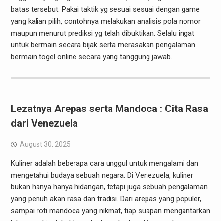
batas tersebut. Pakai taktik yg sesuai sesuai dengan game
yang kalian pilih, contohnya melakukan analisis pola nomor
maupun menurut prediksi yg telah dibuktikan. Selalu ingat
untuk bermain secara bijak serta merasakan pengalaman
bermain togel online secara yang tanggung jawab.
Lezatnya Arepas serta Mandoca : Cita Rasa
dari Venezuela
August 30, 2025
Kuliner adalah beberapa cara unggul untuk mengalami dan
mengetahui budaya sebuah negara. Di Venezuela, kuliner
bukan hanya hanya hidangan, tetapi juga sebuah pengalaman
yang penuh akan rasa dan tradisi. Dari arepas yang populer,
sampai roti mandoca yang nikmat, tiap suapan mengantarkan