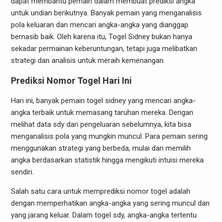
dapat membantu pemain dalam membuat prediksi angka
untuk undian berikutnya. Banyak pemain yang menganalisis
pola keluaran dan mencari angka-angka yang dianggap
bernasib baik. Oleh karena itu, Togel Sidney bukan hanya
sekadar permainan keberuntungan, tetapi juga melibatkan
strategi dan analisis untuk meraih kemenangan.
Prediksi Nomor Togel Hari Ini
Hari ini, banyak pemain togel sidney yang mencari angka-
angka terbaik untuk memasang taruhan mereka. Dengan
melihat data sdy dari pengeluaran sebelumnya, kita bisa
menganalisis pola yang mungkin muncul. Para pemain sering
menggunakan strategi yang berbeda, mulai dari memilih
angka berdasarkan statistik hingga mengikuti intuisi mereka
sendiri.
Salah satu cara untuk memprediksi nomor togel adalah
dengan memperhatikan angka-angka yang sering muncul dan
yang jarang keluar. Dalam togel sdy, angka-angka tertentu