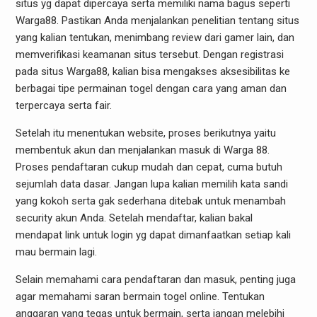
situs yg dapat dipercaya serta memiliki nama bagus seperti
Warga88. Pastikan Anda menjalankan penelitian tentang situs
yang kalian tentukan, menimbang review dari gamer lain, dan
memverifikasi keamanan situs tersebut. Dengan registrasi
pada situs Warga88, kalian bisa mengakses aksesibilitas ke
berbagai tipe permainan togel dengan cara yang aman dan
terpercaya serta fair.
Setelah itu menentukan website, proses berikutnya yaitu
membentuk akun dan menjalankan masuk di Warga 88.
Proses pendaftaran cukup mudah dan cepat, cuma butuh
sejumlah data dasar. Jangan lupa kalian memilih kata sandi
yang kokoh serta gak sederhana ditebak untuk menambah
security akun Anda. Setelah mendaftar, kalian bakal
mendapat link untuk login yg dapat dimanfaatkan setiap kali
mau bermain lagi.
Selain memahami cara pendaftaran dan masuk, penting juga
agar memahami saran bermain togel online. Tentukan
anggaran yang tegas untuk bermain, serta jangan melebihi