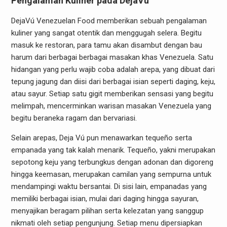
Pengalaman Kuliner pada DejaVú
DejaVú Venezuelan Food memberikan sebuah pengalaman
kuliner yang sangat otentik dan menggugah selera. Begitu
masuk ke restoran, para tamu akan disambut dengan bau
harum dari berbagai berbagai masakan khas Venezuela. Satu
hidangan yang perlu wajib coba adalah arepa, yang dibuat dari
tepung jagung dan diisi dari berbagai isian seperti daging, keju,
atau sayur. Setiap satu gigit memberikan sensasi yang begitu
melimpah, mencerminkan warisan masakan Venezuela yang
begitu beraneka ragam dan bervariasi.
Selain arepas, Deja Vú pun menawarkan tequeño serta
empanada yang tak kalah menarik. Tequeño, yakni merupakan
sepotong keju yang terbungkus dengan adonan dan digoreng
hingga keemasan, merupakan camilan yang sempurna untuk
mendampingi waktu bersantai. Di sisi lain, empanadas yang
memiliki berbagai isian, mulai dari daging hingga sayuran,
menyajikan beragam pilihan serta kelezatan yang sanggup
nikmati oleh setiap pengunjung. Setiap menu dipersiapkan