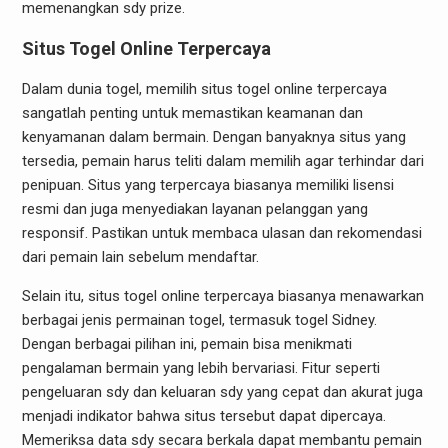
memenangkan sdy prize.
Situs Togel Online Terpercaya
Dalam dunia togel, memilih situs togel online terpercaya
sangatlah penting untuk memastikan keamanan dan
kenyamanan dalam bermain. Dengan banyaknya situs yang
tersedia, pemain harus teliti dalam memilih agar terhindar dari
penipuan. Situs yang terpercaya biasanya memiliki lisensi
resmi dan juga menyediakan layanan pelanggan yang
responsif. Pastikan untuk membaca ulasan dan rekomendasi
dari pemain lain sebelum mendaftar.
Selain itu, situs togel online terpercaya biasanya menawarkan
berbagai jenis permainan togel, termasuk togel Sidney.
Dengan berbagai pilihan ini, pemain bisa menikmati
pengalaman bermain yang lebih bervariasi. Fitur seperti
pengeluaran sdy dan keluaran sdy yang cepat dan akurat juga
menjadi indikator bahwa situs tersebut dapat dipercaya.
Memeriksa data sdy secara berkala dapat membantu pemain