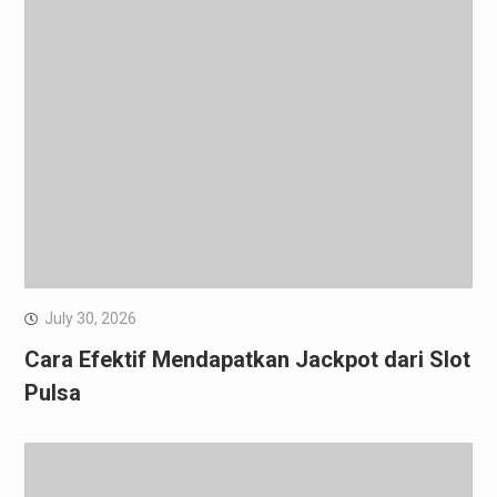
July 30, 2026
Cara Efektif Mendapatkan Jackpot dari Slot
Pulsa