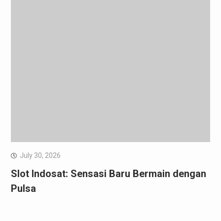
July 30, 2026
Slot Indosat: Sensasi Baru Bermain dengan
Pulsa