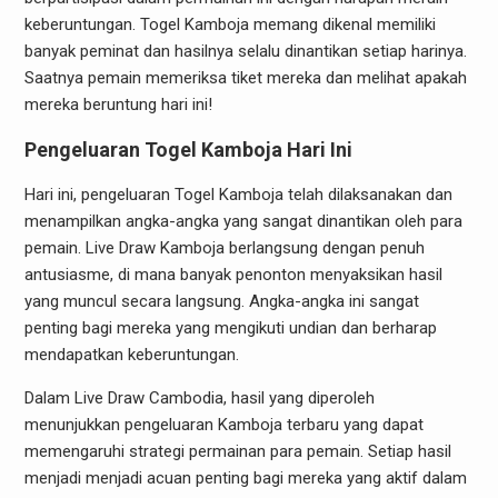
keberuntungan. Togel Kamboja memang dikenal memiliki
banyak peminat dan hasilnya selalu dinantikan setiap harinya.
Saatnya pemain memeriksa tiket mereka dan melihat apakah
mereka beruntung hari ini!
Pengeluaran Togel Kamboja Hari Ini
Hari ini, pengeluaran Togel Kamboja telah dilaksanakan dan
menampilkan angka-angka yang sangat dinantikan oleh para
pemain. Live Draw Kamboja berlangsung dengan penuh
antusiasme, di mana banyak penonton menyaksikan hasil
yang muncul secara langsung. Angka-angka ini sangat
penting bagi mereka yang mengikuti undian dan berharap
mendapatkan keberuntungan.
Dalam Live Draw Cambodia, hasil yang diperoleh
menunjukkan pengeluaran Kamboja terbaru yang dapat
memengaruhi strategi permainan para pemain. Setiap hasil
menjadi menjadi acuan penting bagi mereka yang aktif dalam