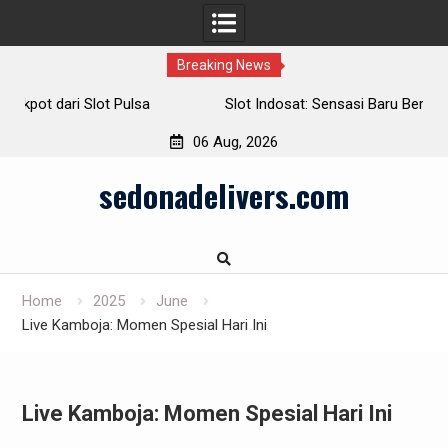
Breaking News
Slot Indosat: Sensasi Baru Bermain dengan Pulsa
A
06 Aug, 2026
Skip
sedonadelivers.com
to
content
Home
2025
June
Live Kamboja: Momen Spesial Hari Ini
Live Kamboja: Momen Spesial Hari Ini