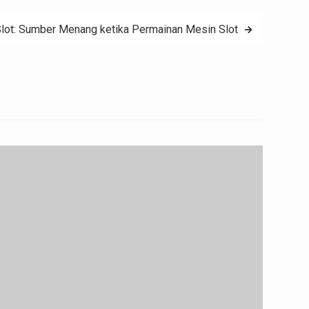
lot: Sumber Menang ketika Permainan Mesin Slot