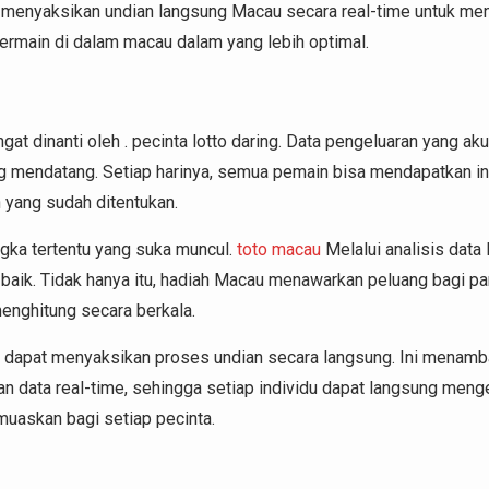
menyaksikan undian langsung Macau secara real-time untuk meng
bermain di dalam macau dalam yang lebih optimal.
angat dinanti oleh . pecinta lotto daring. Data pengeluaran yang 
g mendatang. Setiap harinya, semua pemain bisa mendapatkan in
yang sudah ditentukan.
gka tertentu yang suka muncul.
toto macau
Melalui analisis data
baik. Tidak hanya itu, hadiah Macau menawarkan peluang bagi pa
nghitung secara berkala.
dapat menyaksikan proses undian secara langsung. Ini menamba
kan data real-time, sehingga setiap individu dapat langsung men
uaskan bagi setiap pecinta.