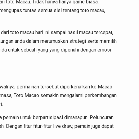
ri toto Macau. Tidak hanya hanya game biasa,
n mengupas tuntas semua sisi tentang toto macau,
dari toto macau hari ini sampai hasil macau tercepat,
kungan anda dalam merumuskan strategi serta memilih
anda untuk sebuah yang yang dipenuhi dengan emosi
awalnya, permainan tersebut diperkenalkan ke Macao
nya masa, Toto Macao semakin mengalami perkembangan
i.
 pemain untuk berpartisipasi dimanapun. Peluncuran
Dengan fitur fitur-fitur live draw, pemain juga dapat