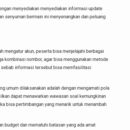
. Dengan menyediakan menyediakan informasi update
ngan senyuman bermain ini menyenangkan dan peluang
ah mengatur akun, peserta bisa menjelajahi berbagai
hingga kombinasi nombor, agar bisa menggunakan metode
 sebab informasi tersebut bisa memfasilitasi
yang umum dilaksanakan adalah dengan mengamati pola
ampilkan dapat menawarkan wawasan soal kemungkinan
gka bisa pertimbangan yang menarik untuk menambah
pkan budget dan mematuhi batasan yang ada amat