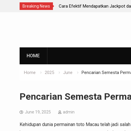
Efektif Mendapatkan Jackpot dari Slot Pulsa
Slot Indosat: S
Breaking News
Skip
to
content
HOME
Home
2025
June
Pencarian Semesta Perma
Pencarian Semesta Perma
June 19, 2025
admin
Kehidupan dunia permainan toto Macau telah jadi sala