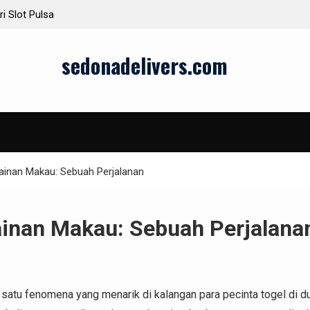
ensasi Baru Bermain dengan Pulsa
Analisis Data Macau: Men
Toto
sedonadelivers.com
inan Makau: Sebuah Perjalanan
inan Makau: Sebuah Perjalana
h satu fenomena yang menarik di kalangan para pecinta togel di