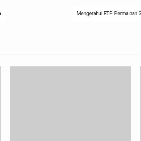
a
Mengetahui RTP Permainan S