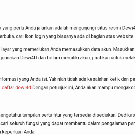
a yang perlu Anda jalankan adalah mengunjungi situs resmi Dew
terbuka, cari ikon login yang biasanya ada di bagian atas website
 layar yang memerlukan Anda memasukkan data akun. Masukkan 
ggunakan Dewi4D dan belum memiliki akun, pastikan untuk melak
nformasi yang Anda isi. Yakinlah tidak ada kesalahan ketik dan pe
.
daftar dewi4d
Dengan petunjuk ini, Anda akan mampu mengakse
engetahui tampilan serta fitur yang tersedia disediakan. Dedik
encari seluruh fungsi yang dapat membantu dalam pengalaman p
keperluan Anda.