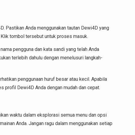
i4D. Pastikan Anda menggunakan tautan Dewi4D yang
. Klik tombol tersebut untuk proses masuk.
nama pengguna dan kata sandi yang telah Anda
ukan terlebih dahulu dengan menelusuri langkah-
rhatikan penggunaan huruf besar atau kecil. Apabila
s profil Dewi4D Anda dengan mudah dan cepat.
asikan waktu dalam eksplorasi semua menu dan opsi
ermainan Anda. Jangan ragu dalam menggunakan setiap