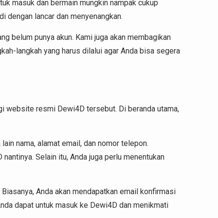
untuk masuk dan bermain mungkin nampak cukup
adi dengan lancar dan menyenangkan.
 yang belum punya akun. Kami juga akan membagikan
kah-langkah yang harus dilalui agar Anda bisa segera
gi website resmi Dewi4D tersebut. Di beranda utama,
 lain nama, alamat email, dan nomor telepon.
nantinya. Selain itu, Anda juga perlu menentukan
. Biasanya, Anda akan mendapatkan email konfirmasi
i, Anda dapat untuk masuk ke Dewi4D dan menikmati