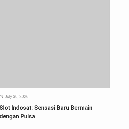
July 30, 2026
Slot Indosat: Sensasi Baru Bermain
dengan Pulsa