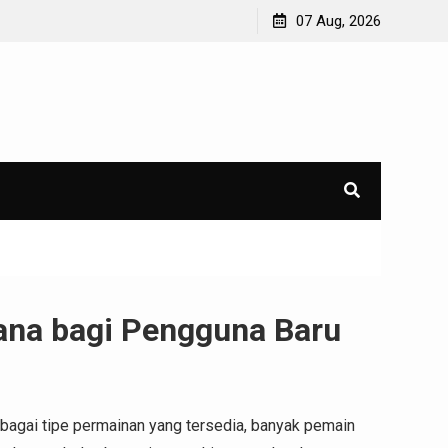
wab Pertanyaan Seputar
Cara Bermain Bupatitogel yang Efekti
07 Aug, 2026
ana bagi Pengguna Baru
rbagai tipe permainan yang tersedia, banyak pemain