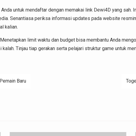
Anda untuk mendaftar dengan memakai link Dewi4D yang sah. 
sedia. Senantiasa periksa informasi updates pada website resm
l kalian.
in. Menetapkan limit waktu dan budget bisa membantu Anda men
kalah. Tinjau tiap gerakan serta pelajari struktur game untuk m
Pemain Baru
Toge