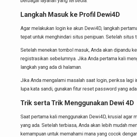
berbagai layanan yang tersedia.
Langkah Masuk ke Profil Dewi4D
Agar melakukan login ke akun Dewi4D, langkah pertam
tepat untuk menghindari situs penipuan. Setelah situs 
Setelah menekan tombol masuk, Anda akan dipandu ke
registrasikan sebelumnya. Jika Anda pertama kali men
langkah yang ada di halaman.
Jika Anda mengalami masalah saat login, periksa lagi i
lupa kata sandi, gunakan fitur reset password yang ada
Trik serta Trik Menggunakan Dewi 4D
Saat pertama kali menggunakan Dewi4D, krusial agar m
yang ada. Setelah terbiasa, Anda akan lebih mudah m
kemampuan untuk memahami mana yang cocok dengan 