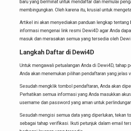
baru yang berminat untuk mendaftar dan memulai peng
membingungkan. Oleh karena itu, krusial untuk menget
Artikel ini akan menyediakan panduan lengkap tentang
informasi mengenai link resmi Dewi4D agar Anda dapat 
masuk dan merasakan semua yang tersedia oleh Dewi
Langkah Daftar di Dewi4D
Untuk mengawali petualangan Anda di Dewi4D, tahap pe
Anda akan menemukan pilihan pendaftaran yang jelas ver
Sesudah mengklik tombol pendaftaran, Anda akan diperlu
Perhatikan semua informasi yang Anda masukkan akurat 
username dan password yang aman untuk perlindungan
Sesudah mengisi semua data yang diperlukan, tekan to
sebagai tahap verifikasi. Ikuti petunjuk dalam email 