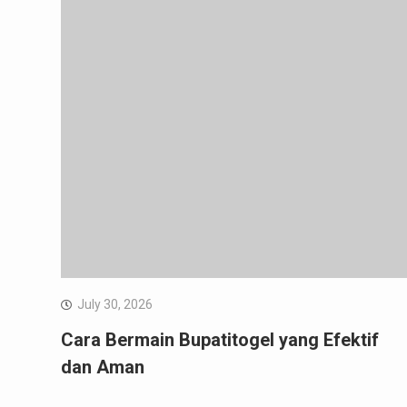
July 30, 2026
Cara Bermain Bupatitogel yang Efektif
dan Aman