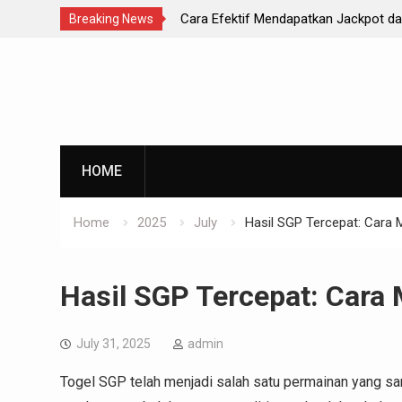
 Mendapatkan Jackpot dari Slot Pulsa
Slot Indosat: Sensasi 
Breaking News
Skip
to
content
HOME
Home
2025
July
Hasil SGP Tercepat: Car
Hasil SGP Tercepat: Car
July 31, 2025
admin
Togel SGP telah menjadi salah satu permainan yang san