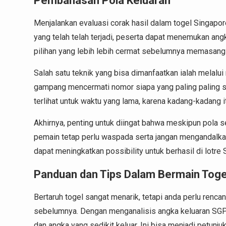
Pembahasan Pola Keluaran
Menjalankan evaluasi corak hasil dalam togel Singapo
yang telah telah terjadi, peserta dapat menemukan an
pilihan yang lebih lebih cermat sebelumnya memasang t
Salah satu teknik yang bisa dimanfaatkan ialah melal
gampang mencermati nomor siapa yang paling paling ser
terlihat untuk waktu yang lama, karena kadang-kadang it
Akhirnya, penting untuk diingat bahwa meskipun pola 
pemain tetap perlu waspada serta jangan mengandalka
dapat meningkatkan possibility untuk berhasil di lotre 
Panduan dan Tips Dalam Bermain Toge
Bertaruh togel sangat menarik, tetapi anda perlu ren
sebelumnya. Dengan menganalisis angka keluaran SGP a
dan angka yang sedikit keluar. Ini bisa menjadi petunju