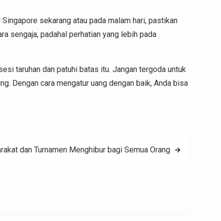
l Singapore sekarang atau pada malam hari, pastikan
a sengaja, padahal perhatian yang lebih pada
esi taruhan dan patuhi batas itu. Jangan tergoda untuk
ing. Dengan cara mengatur uang dengan baik, Anda bisa
rakat dan Turnamen Menghibur bagi Semua Orang