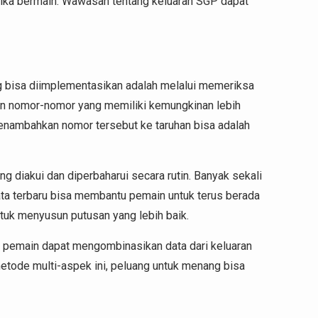
tika bermain. Wawasan tentang keluaran SGP dapat
g bisa diimplementasikan adalah melalui memeriksa
an nomor-nomor yang memiliki kemungkinan lebih
 menambahkan nomor tersebut ke taruhan bisa adalah
g diakui dan diperbaharui secara rutin. Banyak sekali
ata terbaru bisa membantu pemain untuk terus berada
tuk menyusun putusan yang lebih baik.
 pemain dapat mengombinasikan data dari keluaran
etode multi-aspek ini, peluang untuk menang bisa