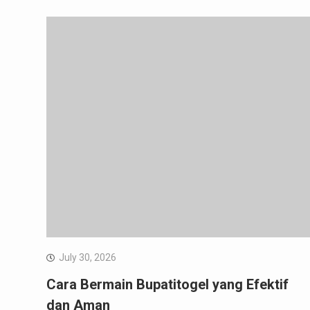
July 30, 2026
Cara Bermain Bupatitogel yang Efektif
dan Aman