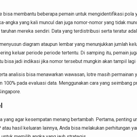
re bisa membantu beberapa pemain untuk mengidentifikasi pola y
gka-angka yang kali muncul dan juga nomor-nomor yang tidak mun
aruhan mereka sendiri. Data yang terdistribusi serta teratur ad
ui menyusun diagram ataupun lembar yang menunjukkan jumlah ke
ing keluar periode periode tertentu. Di samping itu, pemain jug
u bisa jadi indikasi jika nomor tersebut mungkin akan tampil lag
serta analisis bisa menawarkan wawasan, lotre masih permainan 
n 100% pada evaluasi data. Menggunakan cara yang seimbang pro
Singapore.
l
cana yang agar kesempatan menang bertambah. Pertama, penting u
tau hasil keluaran lainnya, Anda bisa melakukan perhitungan ya
k untuk memilih angka yang jauh strategis.