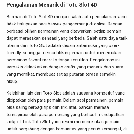
Pengalaman Menarik di Toto Slot 4D
Bermain di Toto Slot 4D menjadi salah satu pengalaman yang
tidak terlupakan bagi banyak penggemar judi online. Dengan
berbagai pilihan permainan yang ditawarkan, setiap pemain
dapat merasakan sensasi yang berbeda. Salah satu daya tarik
utama dari Toto Slot adalah desain antarmuka yang user-
friendly, sehingga memudahkan pemain untuk menemukan
permainan favorit mereka tanpa kesulitan. Pengalaman ini
semakin ditingkatkan dengan grafis yang menarik dan suara
yang memikat, membuat setiap putaran terasa semakin
hidup.
Kelebihan lain dari Toto Slot adalah suasana kompetitif yang
diciptakan oleh para pemain. Dalam sesi permainan, pemain
bisa saling berbagi tips dan trik, atau bahkan merasa
terinspirasi oleh para pemenang yang berhasil mendapatkan
jackpot. Link Toto Slot yang resmi memungkinkan pemain
untuk bergabung dengan komunitas yang penuh semangat, di