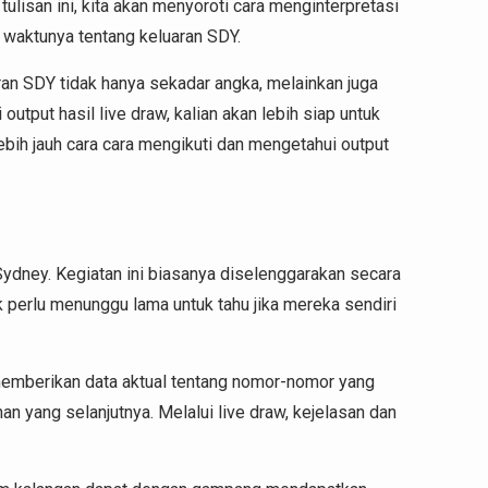
lisan ini, kita akan menyoroti cara menginterpretasi
 waktunya tentang keluaran SDY.
an SDY tidak hanya sekadar angka, melainkan juga
put hasil live draw, kalian akan lebih siap untuk
bih jauh cara cara mengikuti dan mengetahui output
Sydney. Kegiatan ini biasanya diselenggarakan secara
 perlu menunggu lama untuk tahu jika mereka sendiri
n memberikan data aktual tentang nomor-nomor yang
 yang selanjutnya. Melalui live draw, kejelasan dan