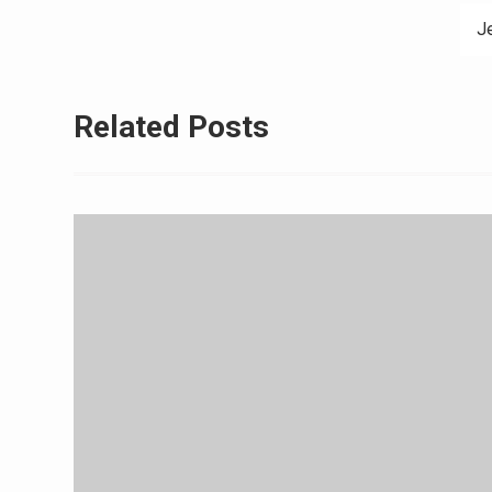
J
Related Posts