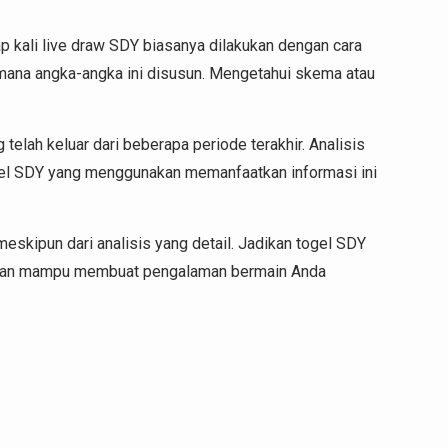
p kali live draw SDY biasanya dilakukan dengan cara
gaimana angka-angka ini disusun. Mengetahui skema atau
 telah keluar dari beberapa periode terakhir. Analisis
gel SDY yang menggunakan memanfaatkan informasi ini
meskipun dari analisis yang detail. Jadikan togel SDY
hat dan mampu membuat pengalaman bermain Anda