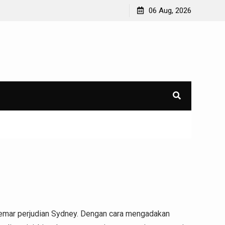
utar
Cara Bermain Bupatitogel yang Efektif dan Aman
06 Aug, 2026
gemar perjudian Sydney. Dengan cara mengadakan