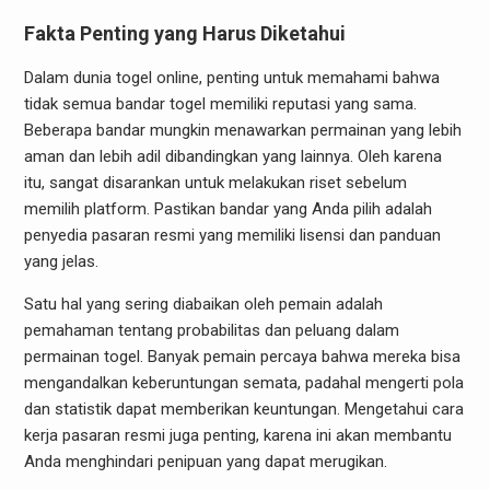
Fakta Penting yang Harus Diketahui
Dalam dunia togel online, penting untuk memahami bahwa
tidak semua bandar togel memiliki reputasi yang sama.
Beberapa bandar mungkin menawarkan permainan yang lebih
aman dan lebih adil dibandingkan yang lainnya. Oleh karena
itu, sangat disarankan untuk melakukan riset sebelum
memilih platform. Pastikan bandar yang Anda pilih adalah
penyedia pasaran resmi yang memiliki lisensi dan panduan
yang jelas.
Satu hal yang sering diabaikan oleh pemain adalah
pemahaman tentang probabilitas dan peluang dalam
permainan togel. Banyak pemain percaya bahwa mereka bisa
mengandalkan keberuntungan semata, padahal mengerti pola
dan statistik dapat memberikan keuntungan. Mengetahui cara
kerja pasaran resmi juga penting, karena ini akan membantu
Anda menghindari penipuan yang dapat merugikan.