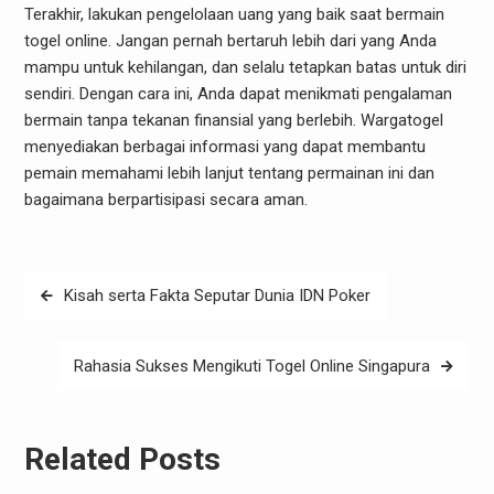
Terakhir, lakukan pengelolaan uang yang baik saat bermain
togel online. Jangan pernah bertaruh lebih dari yang Anda
mampu untuk kehilangan, dan selalu tetapkan batas untuk diri
sendiri. Dengan cara ini, Anda dapat menikmati pengalaman
bermain tanpa tekanan finansial yang berlebih. Wargatogel
menyediakan berbagai informasi yang dapat membantu
pemain memahami lebih lanjut tentang permainan ini dan
bagaimana berpartisipasi secara aman.
Post
Kisah serta Fakta Seputar Dunia IDN Poker
navigation
Rahasia Sukses Mengikuti Togel Online Singapura
Related Posts