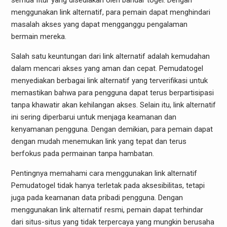
semua fitur yang disediakan oleh bandar togel. Dengan
menggunakan link alternatif, para pemain dapat menghindari
masalah akses yang dapat mengganggu pengalaman
bermain mereka.
Salah satu keuntungan dari link alternatif adalah kemudahan
dalam mencari akses yang aman dan cepat. Pemudatogel
menyediakan berbagai link alternatif yang terverifikasi untuk
memastikan bahwa para pengguna dapat terus berpartisipasi
tanpa khawatir akan kehilangan akses. Selain itu, link alternatif
ini sering diperbarui untuk menjaga keamanan dan
kenyamanan pengguna. Dengan demikian, para pemain dapat
dengan mudah menemukan link yang tepat dan terus
berfokus pada permainan tanpa hambatan.
Pentingnya memahami cara menggunakan link alternatif
Pemudatogel tidak hanya terletak pada aksesibilitas, tetapi
juga pada keamanan data pribadi pengguna. Dengan
menggunakan link alternatif resmi, pemain dapat terhindar
dari situs-situs yang tidak terpercaya yang mungkin berusaha