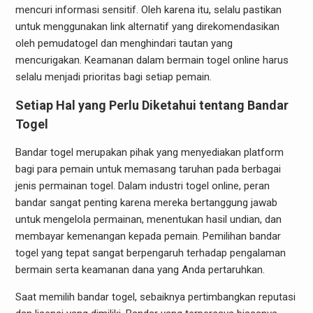
mencuri informasi sensitif. Oleh karena itu, selalu pastikan
untuk menggunakan link alternatif yang direkomendasikan
oleh pemudatogel dan menghindari tautan yang
mencurigakan. Keamanan dalam bermain togel online harus
selalu menjadi prioritas bagi setiap pemain.
Setiap Hal yang Perlu Diketahui tentang Bandar
Togel
Bandar togel merupakan pihak yang menyediakan platform
bagi para pemain untuk memasang taruhan pada berbagai
jenis permainan togel. Dalam industri togel online, peran
bandar sangat penting karena mereka bertanggung jawab
untuk mengelola permainan, menentukan hasil undian, dan
membayar kemenangan kepada pemain. Pemilihan bandar
togel yang tepat sangat berpengaruh terhadap pengalaman
bermain serta keamanan dana yang Anda pertaruhkan.
Saat memilih bandar togel, sebaiknya pertimbangkan reputasi