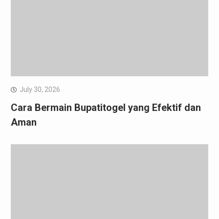
July 30, 2026
Cara Bermain Bupatitogel yang Efektif dan
Aman