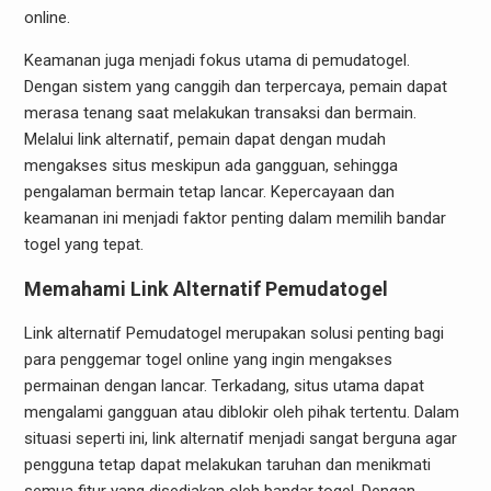
online.
Keamanan juga menjadi fokus utama di pemudatogel.
Dengan sistem yang canggih dan terpercaya, pemain dapat
merasa tenang saat melakukan transaksi dan bermain.
Melalui link alternatif, pemain dapat dengan mudah
mengakses situs meskipun ada gangguan, sehingga
pengalaman bermain tetap lancar. Kepercayaan dan
keamanan ini menjadi faktor penting dalam memilih bandar
togel yang tepat.
Memahami Link Alternatif Pemudatogel
Link alternatif Pemudatogel merupakan solusi penting bagi
para penggemar togel online yang ingin mengakses
permainan dengan lancar. Terkadang, situs utama dapat
mengalami gangguan atau diblokir oleh pihak tertentu. Dalam
situasi seperti ini, link alternatif menjadi sangat berguna agar
pengguna tetap dapat melakukan taruhan dan menikmati