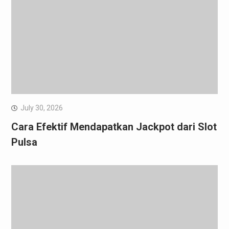
July 30, 2026
Cara Efektif Mendapatkan Jackpot dari Slot
Pulsa