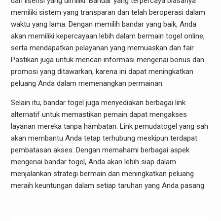
dan lisensi yang dimiliki. Bandar yang terpercaya biasanya
memiliki sistem yang transparan dan telah beroperasi dalam
waktu yang lama. Dengan memilih bandar yang baik, Anda
akan memiliki kepercayaan lebih dalam bermain togel online,
serta mendapatkan pelayanan yang memuaskan dan fair.
Pastikan juga untuk mencari informasi mengenai bonus dan
promosi yang ditawarkan, karena ini dapat meningkatkan
peluang Anda dalam memenangkan permainan.
Selain itu, bandar togel juga menyediakan berbagai link
alternatif untuk memastikan pemain dapat mengakses
layanan mereka tanpa hambatan. Link pemudatogel yang sah
akan membantu Anda tetap terhubung meskipun terdapat
pembatasan akses. Dengan memahami berbagai aspek
mengenai bandar togel, Anda akan lebih siap dalam
menjalankan strategi bermain dan meningkatkan peluang
meraih keuntungan dalam setiap taruhan yang Anda pasang.