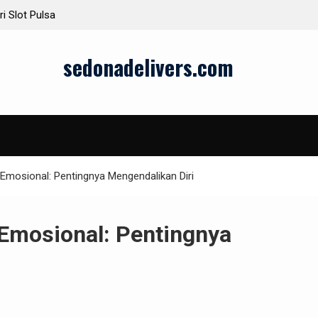
Baru Bermain dengan Pulsa
Analisis Data Macau: Menjawab P
Toto
sedonadelivers.com
Emosional: Pentingnya Mengendalikan Diri
 Emosional: Pentingnya