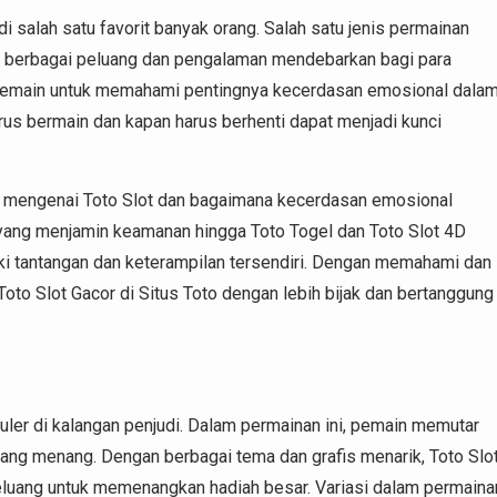
di salah satu favorit banyak orang. Salah satu jenis permainan
n berbagai peluang dan pengalaman mendebarkan bagi para
i pemain untuk memahami pentingnya kecerdasan emosional dala
rus bermain dan kapan harus berhenti dapat menjadi kunci
lam mengenai Toto Slot dan bagaimana kecerdasan emosional
yang menjamin keamanan hingga Toto Togel dan Toto Slot 4D
ki tantangan dan keterampilan tersendiri. Dengan memahami dan
to Slot Gacor di Situs Toto dengan lebih bijak dan bertanggung
uler di kalangan penjudi. Dalam permainan ini, pemain memutar
ng menang. Dengan berbagai tema dan grafis menarik, Toto Slo
uang untuk memenangkan hadiah besar. Variasi dalam permaina