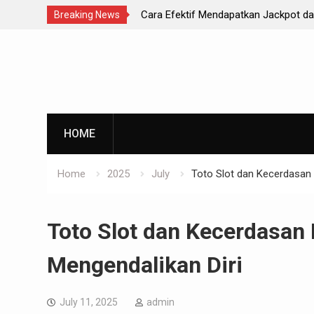
 Mendapatkan Jackpot dari Slot Pulsa
Slot Indosat: Sensasi 
Breaking News
Skip
to
content
HOME
Home
2025
July
Toto Slot dan Kecerdasan 
Toto Slot dan Kecerdasan
Mengendalikan Diri
July 11, 2025
admin