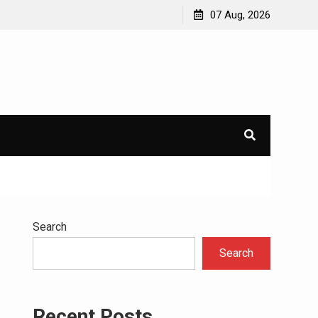
ertanyaan Seputar
Cara Bermain Bupatitogel yang Efektif dan
07 Aug, 2026
Search
Search
Recent Posts