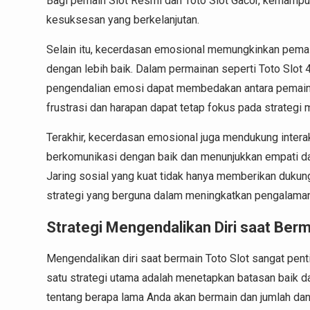
Bagi pemain Slot Resmi dan Toto Slot Gacor, kemampua
kesuksesan yang berkelanjutan.
Selain itu, kecerdasan emosional memungkinkan pemain
dengan lebih baik. Dalam permainan seperti Toto Slot 
pengendalian emosi dapat membedakan antara pemain 
frustrasi dan harapan dapat tetap fokus pada strategi
Terakhir, kecerdasan emosional juga mendukung inter
berkomunikasi dengan baik dan menunjukkan empati da
Jaring sosial yang kuat tidak hanya memberikan dukun
strategi yang berguna dalam meningkatkan pengalama
Strategi Mengendalikan Diri saat Ber
Mengendalikan diri saat bermain Toto Slot sangat pent
satu strategi utama adalah menetapkan batasan baik d
tentang berapa lama Anda akan bermain dan jumlah da