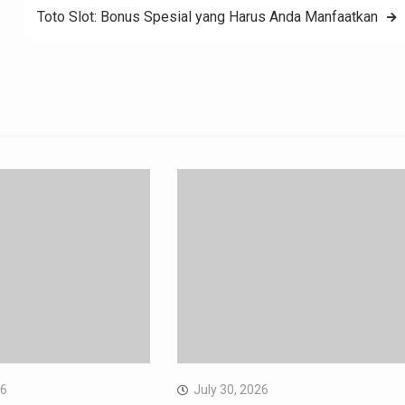
Toto Slot: Bonus Spesial yang Harus Anda Manfaatkan
26
July 30, 2026