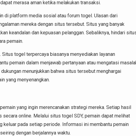
 dapat merasa aman ketika melakukan transaksi.
in di platform media sosial atau forum togel. Ulasan dari
galaman mereka dengan situs tersebut. Situs yang banyak
kan keandalan dan kepuasan pelanggan. Sebaliknya, hindari situ
ara pemain.
n. Situs togel terpercaya biasanya menyediakan layanan
bantu pemain dalam menjawab pertanyaan atau mengatasi masala
m dukungan menunjukkan bahwa situs tersebut menghargai
ain yang menyenangkan.
a pemain yang ingin merencanakan strategi mereka. Setiap hasil
 secara online. Melalui situs togel SDY, pemain dapat melihat
 keluar pada setiap periode. Informasi ini membantu pemain
 seiring dengan berjalannya waktu.