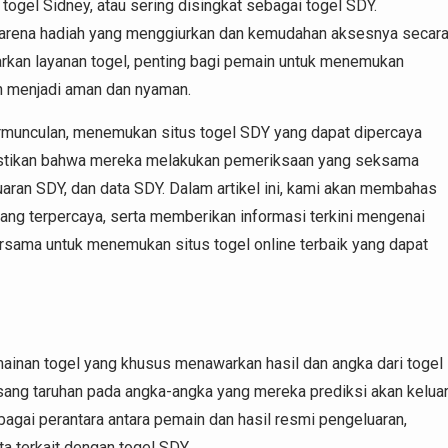
 togel Sidney, atau sering disingkat sebagai togel SDY.
 karena hadiah yang menggiurkan dan kemudahan aksesnya secar
arkan layanan togel, penting bagi pemain untuk menemukan
n menjadi aman dan nyaman.
rmunculan, menemukan situs togel SDY yang dapat dipercaya
mastikan bahwa mereka melakukan pemeriksaan yang seksama
aran SDY, dan data SDY. Dalam artikel ini, kami akan membahas
ang terpercaya, serta memberikan informasi terkini mengenai
bersama untuk menemukan situs togel online terbaik yang dapat
ainan togel yang khusus menawarkan hasil dan angka dari togel
sang taruhan pada angka-angka yang mereka prediksi akan kelua
ebagai perantara antara pemain dan hasil resmi pengeluaran,
 terkait dengan togel SDY.