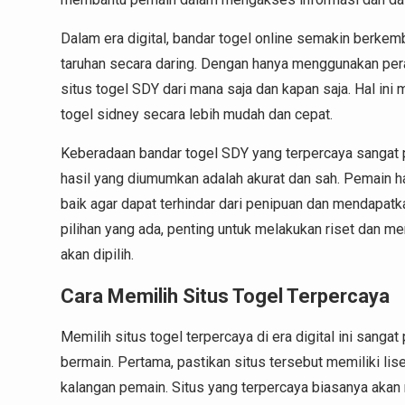
Dalam era digital, bandar togel online semakin berk
taruhan secara daring. Dengan hanya menggunakan per
situs togel SDY dari mana saja dan kapan saja. Hal in
togel sidney secara lebih mudah dan cepat.
Keberadaan bandar togel SDY yang terpercaya sangat 
hasil yang diumumkan adalah akurat dan sah. Pemain ha
baik agar dapat terhindar dari penipuan dan mendapa
pilihan yang ada, penting untuk melakukan riset dan 
akan dipilih.
Cara Memilih Situs Togel Terpercaya
Memilih situs togel terpercaya di era digital ini san
bermain. Pertama, pastikan situs tersebut memiliki li
kalangan pemain. Situs yang terpercaya biasanya akan