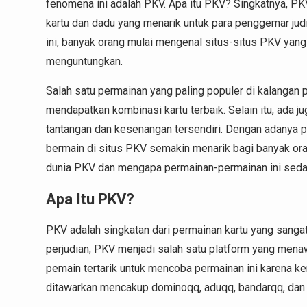
fenomena ini adalah PKV. Apa itu PKV? Singkatnya, PK
kartu dan dadu yang menarik untuk para penggemar jud
ini, banyak orang mulai mengenal situs-situs PKV ya
menguntungkan.
Salah satu permainan yang paling populer di kalangan
mendapatkan kombinasi kartu terbaik. Selain itu, ad
tantangan dan kesenangan tersendiri. Dengan adanya p
bermain di situs PKV semakin menarik bagi banyak oran
dunia PKV dan mengapa permainan-permainan ini seda
Apa Itu PKV?
PKV adalah singkatan dari permainan kartu yang sangat
perjudian, PKV menjadi salah satu platform yang mena
pemain tertarik untuk mencoba permainan ini karena k
ditawarkan mencakup dominoqq, aduqq, bandarqq, dan 