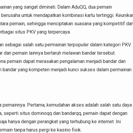
ainan yang sangat diminati. Dalam AduQQ, dua pemain
 berusaha untuk mendapatkan kombinasi kartu tertinggi. Keunika
antara pemain, sehingga menciptakan suasana yang kompetitif da
rbagai situs PKV yang terpercaya.
an sebagai salah satu permainan terpopuler dalam kategori PKV.
r dan pemain lainnya bertaruh melawan bandar tersebut.
ena pemain dapat merasakan pengalaman menjadi bandar dan
an bandar yang kompeten menjadi kunci sukses dalam permainan
 pemainnya. Pertama, kemudahan akses adalah salah satu daya
a, seperti situs dominoqq dan bandarqq, pemain dapat dengan
a hanya dengan perangkat yang terhubung ke internet. Ini
ain tanpa harus pergi ke kasino fisik.