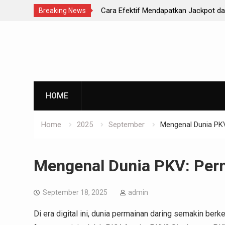
ackpot dari Slot Pulsa
Slot Indosat: Sensasi Baru Bermain 
Breaking News
Skip
to
content
HOME
Home
2025
September
Mengenal Dunia PK
Mengenal Dunia PKV: Per
September 18, 2025
admin
Di era digital ini, dunia permainan daring semakin ber