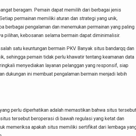
angat beragam. Pemain dapat memilih dari berbagai jenis
etiap permainan memiliki aturan dan strategi yang unik,
a berbagai pengalaman dan menemukan permainan yang paling
 pilihan, kebosanan selama bermain dapat diminimalisir.
salah satu keuntungan bermain PKV. Banyak situs bandarqq dan
k, sehingga pemain tidak perlu khawatir tentang keamanan data
 seringkali menyediakan layanan pelanggan yang responsif, siap
n dukungan ini membuat pengalaman bermain menjadi lebih
yang perlu diperhatikan adalah memastikan bahwa situs tersebu
situs tersebut beroperasi di bawah regulasi yang ketat dan
k memeriksa apakah situs memiliki sertifikat dari lembaga yan
n.