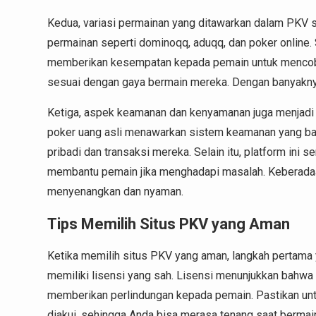
Kedua, variasi permainan yang ditawarkan dalam PKV s
permainan seperti dominoqq, aduqq, dan poker online. S
memberikan kesempatan kepada pemain untuk mencob
sesuai dengan gaya bermain mereka. Dengan banyaknya
Ketiga, aspek keamanan dan kenyamanan juga menjadi 
poker uang asli menawarkan sistem keamanan yang bai
pribadi dan transaksi mereka. Selain itu, platform ini
membantu pemain jika menghadapi masalah. Keberadaa
menyenangkan dan nyaman.
Tips Memilih Situs PKV yang Aman
Ketika memilih situs PKV yang aman, langkah pertama 
memiliki lisensi yang sah. Lisensi menunjukkan bahwa 
memberikan perlindungan kepada pemain. Pastikan untu
diakui, sehingga Anda bisa merasa tenang saat bermai