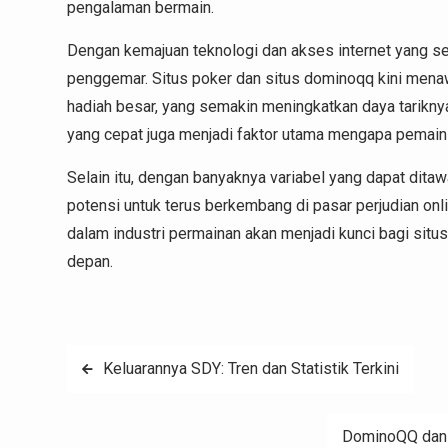
pengalaman bermain.
Dengan kemajuan teknologi dan akses internet yang 
penggemar. Situs poker dan situs dominoqq kini menawa
hadiah besar, yang semakin meningkatkan daya tarikny
yang cepat juga menjadi faktor utama mengapa pemain 
Selain itu, dengan banyaknya variabel yang dapat ditaw
potensi untuk terus berkembang di pasar perjudian onli
dalam industri permainan akan menjadi kunci bagi situ
depan.
Post
Keluarannya SDY: Tren dan Statistik Terkini
navigation
DominoQQ dan 