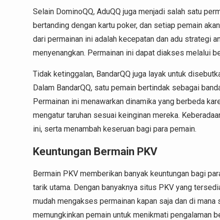
Selain DominoQQ, AduQQ juga menjadi salah satu perm
bertanding dengan kartu poker, dan setiap pemain akan
dari permainan ini adalah kecepatan dan adu strategi 
menyenangkan. Permainan ini dapat diakses melalui be
Tidak ketinggalan, BandarQQ juga layak untuk disebutk
Dalam BandarQQ, satu pemain bertindak sebagai banda
Permainan ini menawarkan dinamika yang berbeda kar
mengatur taruhan sesuai keinginan mereka. Keberada
ini, serta menambah keseruan bagi para pemain.
Keuntungan Bermain PKV
Bermain PKV memberikan banyak keuntungan bagi para
tarik utama. Dengan banyaknya situs PKV yang tersedi
mudah mengakses permainan kapan saja dan di mana saj
memungkinkan pemain untuk menikmati pengalaman berm