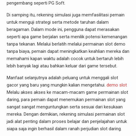
pengembang seperti PG Soft.
Di samping itu, rekening simulasi juga memfasilitasi pemain
untuk menguji strategi serta metode taruhan dalam
beragaman. Dalam mode ini, pengguna dapat merasakan
seperti apa game berjalan serta menilik potensi kemenangan
tanpa tekanan. Melalui berlatih melalui permainan slot demo
tanpa biaya, pemain dapat meningkatkan keahlian mereka dan
memahami kapan waktu adalah cocok untuk bertaruh lebih
lebih banyak lagi atau bahkan keluar dari game tersebut.
Manfaat selanjutnya adalah peluang untuk menggali slot
gacor yang baru yang mungkin kalian mengetahui.
demo slot
Melalu akses akses ke macam-macam game permainan slot
daring, para pemain dapat menemukan permainan slot yang
sangat sangat menguntungkan serta sesuai dari kesukaan
mereka. Dengan demikian, rekening simulasi permainan slot
jadi alat penting dalam proses belajar dan penjelajahan untuk
siapa saja ingin berhasil dalam ranah perjudian slot daring.