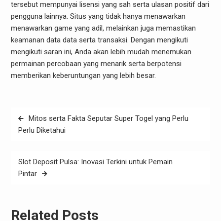
tersebut mempunyai lisensi yang sah serta ulasan positif dari
pengguna lainnya. Situs yang tidak hanya menawarkan
menawarkan game yang adil, melainkan juga memastikan
keamanan data data serta transaksi. Dengan mengikuti
mengikuti saran ini, Anda akan lebih mudah menemukan
permainan percobaan yang menarik serta berpotensi
memberikan keberuntungan yang lebih besar.
Post
Mitos serta Fakta Seputar Super Togel yang Perlu
navigation
Perlu Diketahui
Slot Deposit Pulsa: Inovasi Terkini untuk Pemain
Pintar
Related Posts