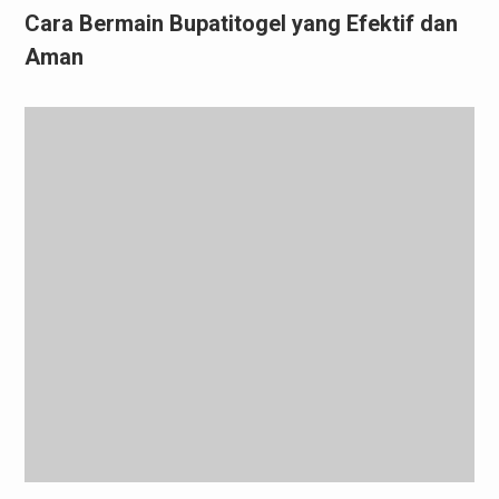
Cara Bermain Bupatitogel yang Efektif dan
Aman