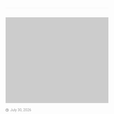
July 30, 2026