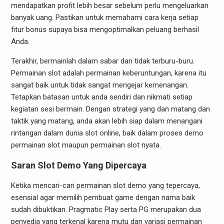
mendapatkan profit lebih besar sebelum perlu mengeluarkan
banyak uang. Pastikan untuk memahami cara kerja setiap
fitur bonus supaya bisa mengoptimalkan peluang berhasil
Anda.
Terakhir, bermainlah dalam sabar dan tidak terburu-buru.
Permainan slot adalah permainan keberuntungan, karena itu
sangat baik untuk tidak sangat mengejar kemenangan.
Tetapkan batasan untuk anda sendiri dan nikmati setiap
kegiatan sesi bermain. Dengan strategi yang dan matang dan
taktik yang matang, anda akan lebih siap dalam menangani
rintangan dalam dunia slot online, baik dalam proses demo
permainan slot maupun permainan slot nyata.
Saran Slot Demo Yang Dipercaya
Ketika mencari-cari permainan slot demo yang tepercaya,
esensial agar memilih pembuat game dengan nama baik
sudah dibuktikan. Pragmatic Play serta PG merupakan dua
penyedia yang terkenal karena mutu dan variasi permainan