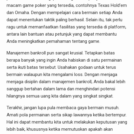
macam game poker yang tersedia, contohnya Texas Hold’em
dan Omaha. Dengan mempelajari cara bermain setiap Anda
dapat menentukan taktik paling berhasil. Selain itu, tak perlu
ragu untuk memanfaatkan fasilitas yang tersedia di platform,
antara lain bantuan atau petunjuk yang dapat membantu
Anda meningkatkan pemahaman tentang game.
Manajemen bankroll pun sangat krusial. Tetapkan batas
berapa banyak yang ingin Anda habiskan di satu permainan
serta ikuti batas tersebut. Usahakan godaan untuk terus
bermain walaupun kita mengalami loss. Dengan menjaga
menjaga disiplin dalam manajemen bankroll, Anda bakal lebih
sanggup bertahan dalam lama dan menghindari potensi
hilangnya semua uang kita dalam yang singkat singkat.
Terakhir, jangan lupa pula membaca gaya bermain musuh.
Amati pola permainan serta sikap lawannya ketika bertempur.
Hal ini dapat membantu kita untuk melakukan keputusan yang
lebih baik, khususnya ketika memutuskan apakah akan