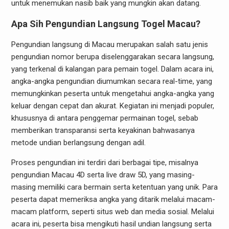
untuk menemukan nasib baik yang mungkin akan datang.
Apa Sih Pengundian Langsung Togel Macau?
Pengundian langsung di Macau merupakan salah satu jenis
pengundian nomor berupa diselenggarakan secara langsung,
yang terkenal di kalangan para pemain togel. Dalam acara ini,
angka-angka pengundian diumumkan secara real-time, yang
memungkinkan peserta untuk mengetahui angka-angka yang
keluar dengan cepat dan akurat. Kegiatan ini menjadi populer,
khususnya di antara penggemar permainan togel, sebab
memberikan transparansi serta keyakinan bahwasanya
metode undian berlangsung dengan adil.
Proses pengundian ini terdiri dari berbagai tipe, misalnya
pengundian Macau 4D serta live draw 5D, yang masing-
masing memiliki cara bermain serta ketentuan yang unik. Para
peserta dapat memeriksa angka yang ditarik melalui macam-
macam platform, seperti situs web dan media sosial. Melalui
acara ini, peserta bisa mengikuti hasil undian langsung serta