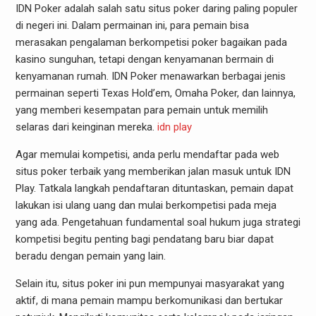
IDN Poker adalah salah satu situs poker daring paling populer
di negeri ini. Dalam permainan ini, para pemain bisa
merasakan pengalaman berkompetisi poker bagaikan pada
kasino sunguhan, tetapi dengan kenyamanan bermain di
kenyamanan rumah. IDN Poker menawarkan berbagai jenis
permainan seperti Texas Hold’em, Omaha Poker, dan lainnya,
yang memberi kesempatan para pemain untuk memilih
selaras dari keinginan mereka.
idn play
Agar memulai kompetisi, anda perlu mendaftar pada web
situs poker terbaik yang memberikan jalan masuk untuk IDN
Play. Tatkala langkah pendaftaran dituntaskan, pemain dapat
lakukan isi ulang uang dan mulai berkompetisi pada meja
yang ada. Pengetahuan fundamental soal hukum juga strategi
kompetisi begitu penting bagi pendatang baru biar dapat
beradu dengan pemain yang lain.
Selain itu, situs poker ini pun mempunyai masyarakat yang
aktif, di mana pemain mampu berkomunikasi dan bertukar