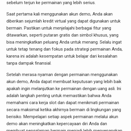
sebelum terjun ke permainan yang lebih serius.
Saat pertama kali menggunakan akun demo, Anda akan
diberikan sejumlah kredit virtual yang dapat digunakan untuk
bermain. Pastikan untuk menjelajahi berbagai fitur yang
ditawarkan, seperti putaran gratis dan simbol khusus, yang
bisa meningkatkan peluang Anda untuk menang. Selalu ingat
untuk tetap tenang dan fokus pada strategi permainan Anda,
karena ini adalah kesempatan untuk belajar dari kesalahan
tanpa dampak finansial.
Setelah merasa nyaman dengan permainan menggunakan
akun demo, Anda dapat membuat keputusan yang lebih baik
apakah ingin melanjutkan ke permainan dengan uang asli. Ini
adalah langkah penting untuk memastikan bahwa Anda
memahami cara kerja slot dan dapat menikmati permainan
secara maksimal ketika akhirnya bermain di lingkungan yang
berisiko. Mempelajari setiap aspek permainan melalui akun
demo akan meningkatkan kepercayaan diri Anda dan
membuat pengalaman bermain menjadi lebih menyenangkan.