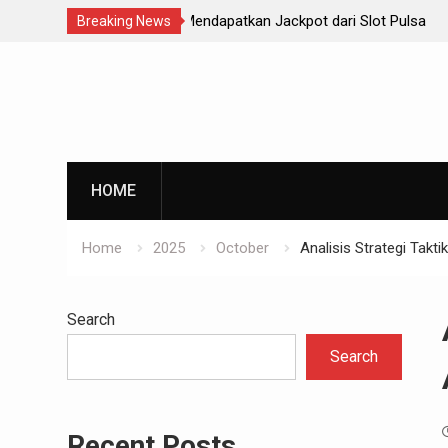
ackpot dari Slot Pulsa
Slot Indosat: Sensasi Baru Bermain 
Breaking News
Skip
to
content
HOME
Home
2025
October
Analisis Strategi Takt
Search
Search
Recent Posts