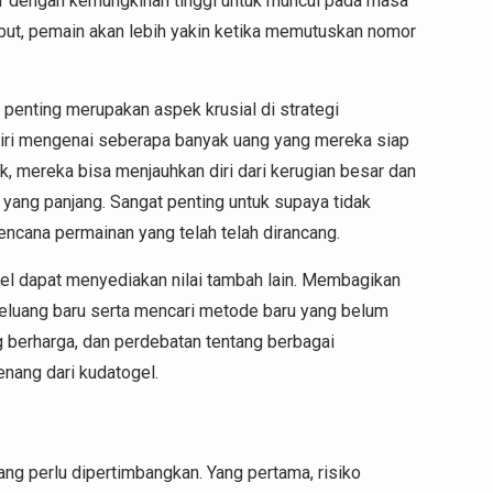
r dengan kemungkinan tinggi untuk muncul pada masa
sebut, pemain akan lebih yakin ketika memutuskan nomor
penting merupakan aspek krusial di strategi
diri mengenai seberapa banyak uang yang mereka siap
k, mereka bisa menjauhkan diri dari kerugian besar dan
yang panjang. Sangat penting untuk supaya tidak
ncana permainan yang telah telah dirancang.
el dapat menyediakan nilai tambah lain. Membagikan
eluang baru serta mencari metode baru yang belum
ng berharga, dan perdebatan tentang berbagai
ang dari kudatogel.
ang perlu dipertimbangkan. Yang pertama, risiko