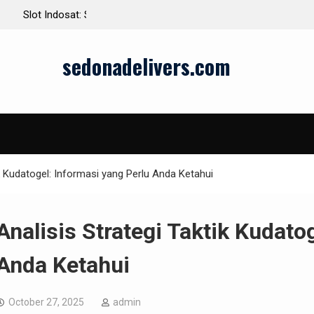
dengan Pulsa
Analisis Data Macau: Menjawab Pertanyaan Sep
Toto
sedonadelivers.com
ik Kudatogel: Informasi yang Perlu Anda Ketahui
Analisis Strategi Taktik Kudato
Anda Ketahui
October 27, 2025
admin