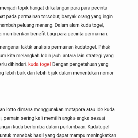
 menjadi topik hangat di kalangan para para pecinta
at pada permainan tersebut, banyak orang yang ingin
menambah peluang menang. Dalam alam kuda togel,
a memberikan benefit bagi para pecinta permainan.
engenai taktik analisis permainan kudatogel. Pihak
 kita melangkah lebih jauh, antara lain strategi yang
rlu dihindari.
kuda togel
Dengan pengetahuan yang
g lebih baik dan lebih bijak dalam menentukan nomor
nan lotto dimana menggunakan metapora atau ide kuda
ni, pemain sering kali memilih angka-angka sesuai
engan kuda berlomba dalam perlombaan. Kudatogel
ra untuk menebak hasil yang dapat mampu meningkatkan