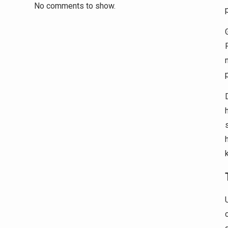
No comments to show.