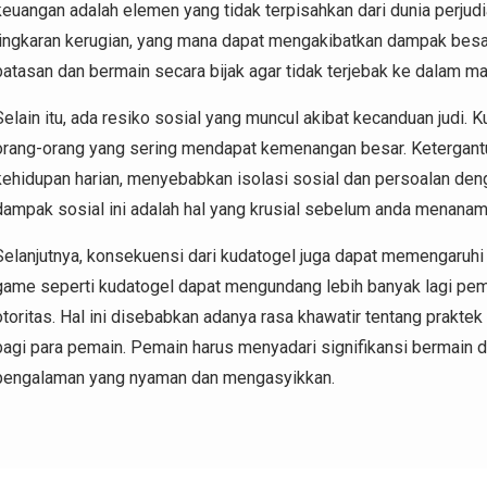
keuangan adalah elemen yang tidak terpisahkan dari dunia perjud
lingkaran kerugian, yang mana dapat mengakibatkan dampak besa
batasan dan bermain secara bijak agar tidak terjebak ke dalam mas
Selain itu, ada resiko sosial yang muncul akibat kecanduan judi.
orang-orang yang sering mendapat kemenangan besar. Ketergantun
kehidupan harian, menyebabkan isolasi sosial dan persoalan den
dampak sosial ini adalah hal yang krusial sebelum anda menana
Selanjutnya, konsekuensi dari kudatogel juga dapat memengaruhi 
game seperti kudatogel dapat mengundang lebih banyak lagi pemai
otoritas. Hal ini disebabkan adanya rasa khawatir tentang prakte
bagi para pemain. Pemain harus menyadari signifikansi bermain
pengalaman yang nyaman dan mengasyikkan.