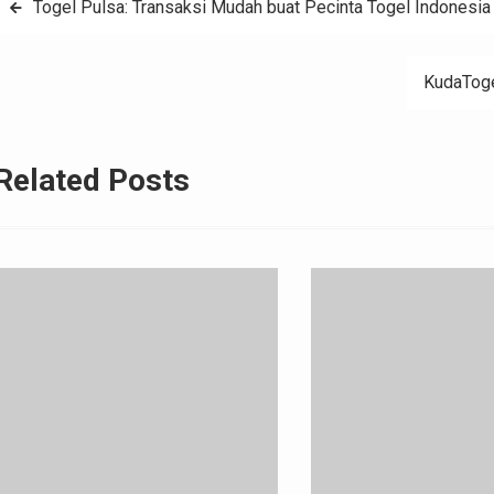
Post
Togel Pulsa: Transaksi Mudah buat Pecinta Togel Indonesia
navigation
KudaToge
Related Posts