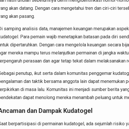
dari hasil undian sebelumnya demi mengidentifikasi nomor-nomo
yang akan datang. Dengan cara mengetahui tren dan ciri-ciri ter
yang akan pasang.
Di samping analisis data, manajemen keuangan merupakan aspek 
kudatogel. Para pemain wajib menetapkan batasan pada diri sen
untuk dipertaruhkan. Dengan cara mengelola keuangan secara bija
agar mereka mampu terus melanjutkan permainan di jangka waktu 
terpengaruh perasaan dan agar tetap tekat dalam melaksanakan re
Sebagai penutup, ikut serta dalam komunitas penggemar kudatog
pengalaman dan taktik bersama anggota lain dapat menemukan p
terpikirkan di masa lalu. Komunitas ini menjadi sumber berita ya
pendekatan dapat menolong mereka menambah peluang untuk men
Ancaman dan Dampak Kudatogel
Saat berpartisipasi di permainan kudatogel, ada sejumlah risiko y