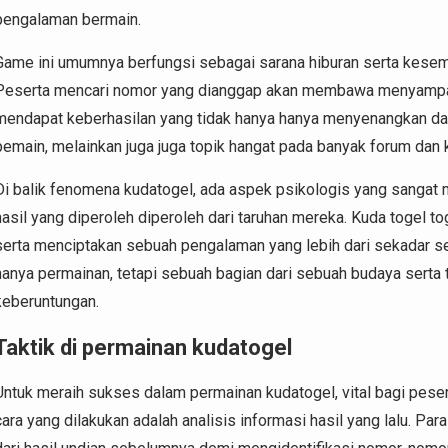
pengalaman bermain.
Game ini umumnya berfungsi sebagai sarana hiburan serta kesem
Peserta mencari nomor yang dianggap akan membawa menyampai
mendapat keberhasilan yang tidak hanya hanya menyenangkan dan j
pemain, melainkan juga juga topik hangat pada banyak forum dan 
Di balik fenomena kudatogel, ada aspek psikologis yang sangat
hasil yang diperoleh diperoleh dari taruhan mereka. Kuda togel 
serta menciptakan sebuah pengalaman yang lebih dari sekadar se
hanya permainan, tetapi sebuah bagian dari sebuah budaya serta tr
keberuntungan.
Taktik di permainan kudatogel
Untuk meraih sukses dalam permainan kudatogel, vital bagi pesert
cara yang dilakukan adalah analisis informasi hasil yang lalu. Pa