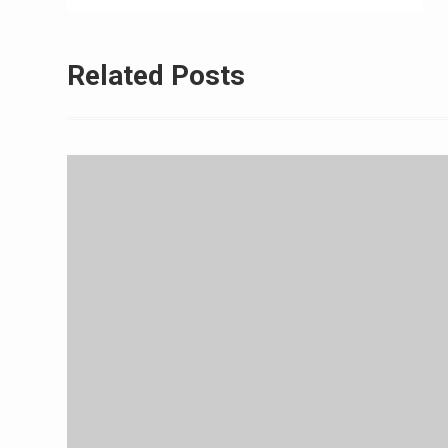
navigation
Related Posts