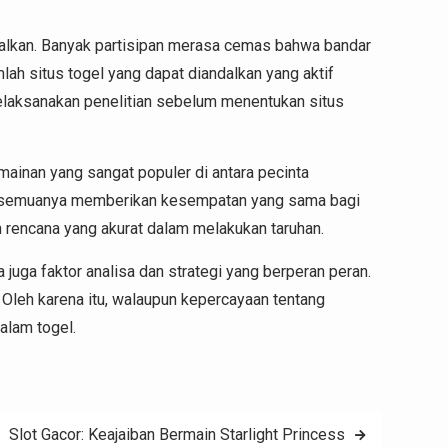
ndalkan. Banyak partisipan merasa cemas bahwa bandar
h situs togel yang dapat diandalkan yang aktif
elaksanakan penelitian sebelum menentukan situs
mainan yang sangat populer di antara pecinta
tapi semuanya memberikan kesempatan yang sama bagi
rencana yang akurat dalam melakukan taruhan.
ga faktor analisa dan strategi yang berperan peran.
 Oleh karena itu, walaupun kepercayaan tentang
alam togel.
Slot Gacor: Keajaiban Bermain Starlight Princess