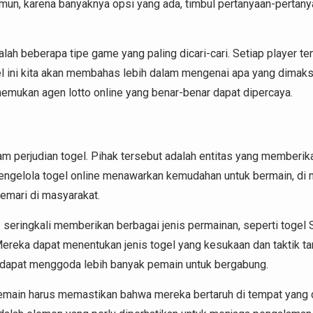
, karena banyaknya opsi yang ada, timbul pertanyaan-pertanyaa
lah beberapa tipe game yang paling dicari-cari. Setiap player t
kel ini kita akan membahas lebih dalam mengenai apa yang dimaks
mukan agen lotto online yang benar-benar dapat dipercaya.
lam perjudian togel. Pihak tersebut adalah entitas yang memberi
pengelola togel online menawarkan kemudahan untuk bermain, di m
emari di masyarakat.
e seringkali memberikan berbagai jenis permainan, seperti togel 
Mereka dapat menentukan jenis togel yang kesukaan dan taktik ta
dapat menggoda lebih banyak pemain untuk bergabung.
. Pemain harus memastikan bahwa mereka bertaruh di tempat yang 