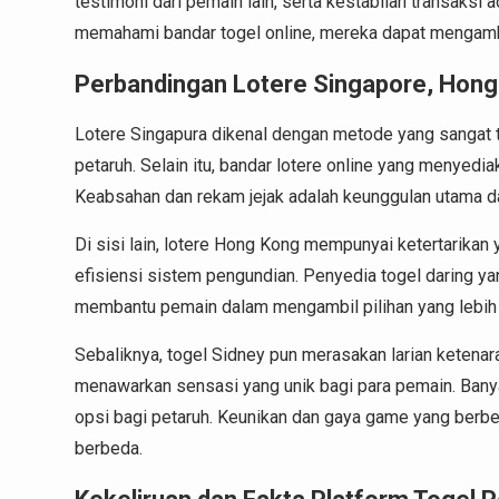
testimoni dari pemain lain, serta kestabilan transaks
memahami bandar togel online, mereka dapat mengambil
Perbandingan Lotere Singapore, Hong
Lotere Singapura dikenal dengan metode yang sangat 
petaruh. Selain itu, bandar lotere online yang menyed
Keabsahan dan rekam jejak adalah keunggulan utama dar
Di sisi lain, lotere Hong Kong mempunyai ketertarika
efisiensi sistem pengundian. Penyedia togel daring ya
membantu pemain dalam mengambil pilihan yang lebih
Sebaliknya, togel Sidney pun merasakan larian ketena
menawarkan sensasi yang unik bagi para pemain. Banya
opsi bagi petaruh. Keunikan dan gaya game yang berbe
berbeda.