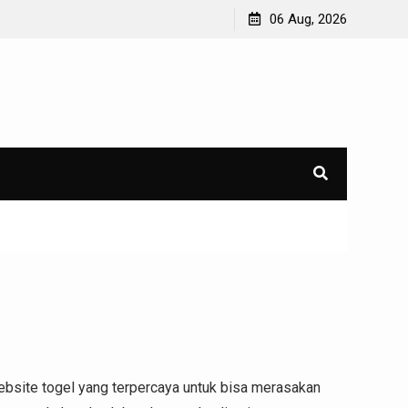
utar
Cara Bermain Bupatitogel yang Efektif dan Aman
06 Aug, 2026
 website togel yang terpercaya untuk bisa merasakan