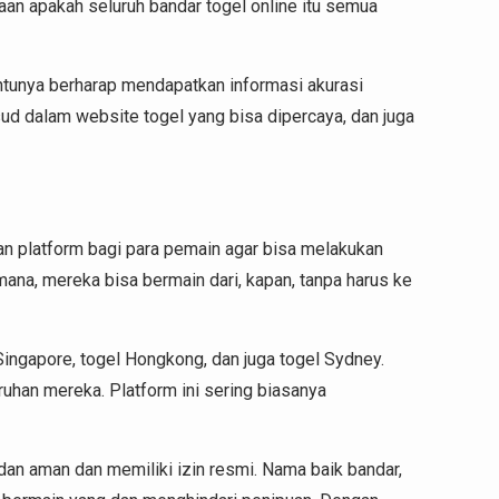
n apakah seluruh bandar togel online itu semua
entunya berharap mendapatkan informasi akurasi
ud dalam website togel yang bisa dipercaya, dan juga
kan platform bagi para pemain agar bisa melakukan
ana, mereka bisa bermain dari, kapan, tanpa harus ke
Singapore, togel Hongkong, dan juga togel Sydney.
ruhan mereka. Platform ini sering biasanya
dan aman dan memiliki izin resmi. Nama baik bandar,