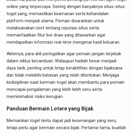
online yang terpercaya. Seiring dengan banyaknya situs-situs
togel yang, memastikan keamanan serta kehandalan
platform menjadi utama. Pemain disarankan untuk
melaksanakan riset tentang reputasi situs serta
memanfaatkan fitur live draw yang ditawarkan agar
mendapatkan informasi real-time mengenai hasil keluaran.
Akhirnya, para ahli peringatkan agar pemain jangan terjebak
dalam siklus kecanduan. Walaupun hadiah besar menjadi
daya tarik, penting untuk tetap beraktifitas dengan bijaksana
dan tidak melebihi batasan yang telah ditentukan. Menjaga
kedisiplinan saat bermain togel akan membantu para pemain
mencapai pengalaman yang lebih lebih seru serta
meminimalisir risiko kerugian.
Panduan Bermain Lotere yang Bijak
Memainkan togel tentu dapat jadi kesenangan yang seru,
tetapi perlu agar bermain secara bijak. Pertama-tama, buatlah