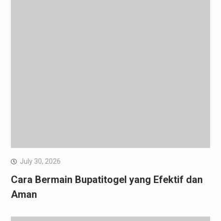
July 30, 2026
Cara Bermain Bupatitogel yang Efektif dan
Aman