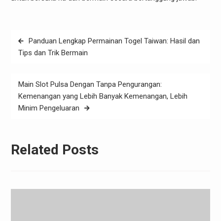
Post
Panduan Lengkap Permainan Togel Taiwan: Hasil dan
navigation
Tips dan Trik Bermain
Main Slot Pulsa Dengan Tanpa Pengurangan:
Kemenangan yang Lebih Banyak Kemenangan, Lebih
Minim Pengeluaran
Related Posts