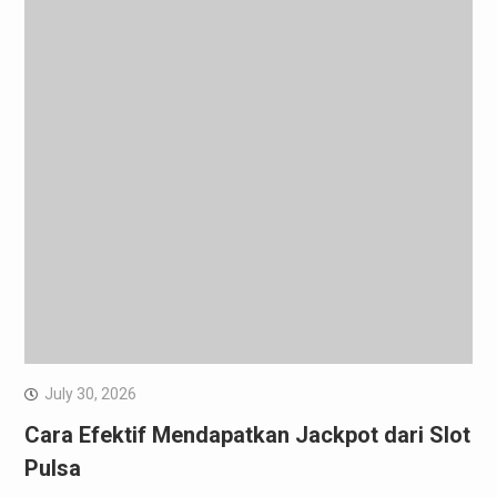
July 30, 2026
Cara Efektif Mendapatkan Jackpot dari Slot
Pulsa