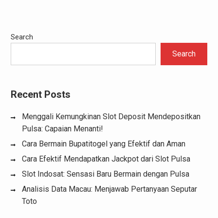
Search
Search
Recent Posts
Menggali Kemungkinan Slot Deposit Mendepositkan
Pulsa: Capaian Menanti!
Cara Bermain Bupatitogel yang Efektif dan Aman
Cara Efektif Mendapatkan Jackpot dari Slot Pulsa
Slot Indosat: Sensasi Baru Bermain dengan Pulsa
Analisis Data Macau: Menjawab Pertanyaan Seputar
Toto