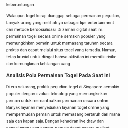
keberuntungan.
Walaupun togel kerap dianggap sebagai permainan perjudian,
banyak orang yang melihatnya sebagai tipe entertainment
dan metode bersosialisasi. Di zaman digital saat ini,
permainan togel secara online semakin populer, yang
memungkinkan pemain untuk memasang taruhan secara
praktis dan cepat melalui situs togel yang tersedia. Namun,
tetap krusial untuk diingat bahwa aktivitas ini memiliki risiko
dan kemungkinan kehilangan uang.
Analisis Pola Permainan Togel Pada Saat Ini
Di era sekarang, praktik perjudian togel di Singapore semakin
populer dengan evolusi teknologi yang memungkinkan
pemain untuk memanfaatkan permainan secara online.
Banyak layanan menyediakan layanan togel online yang
mempermudah pemain untuk memasang bertaruh dari mana
saja dan kapan saja. Dengan kehadiran live draw dan