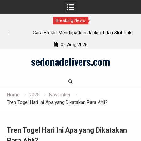
Breaking News
Cara Efektif Mendapatkan Jackpot dari Slot Pulsa
09 Aug, 2026
Skip
sedonadelivers.com
to
content
Home
2025
November
Tren Togel Hari Ini Apa yang Dikatakan Para Ahli?
Tren Togel Hari Ini Apa yang Dikatakan
Para Ahli?