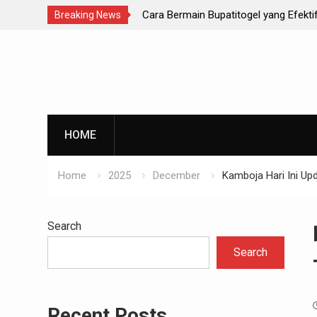
 Bupatitogel yang Efektif dan Aman
Cara Efektif Mendapatka
Breaking News
Skip
to
content
HOME
Home
2025
December
Kamboja Hari Ini Up
Search
Search
Recent Posts