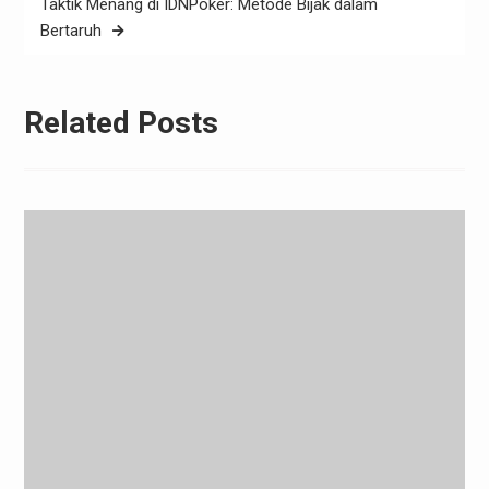
Taktik Menang di IDNPoker: Metode Bijak dalam
Bertaruh
Related Posts