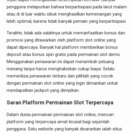
pengguna melaporkan bahwa berpartisipasi pada larut malam
atau di di luar waktu sibuk menghasilkan kemenangan yang
lebih optimal, karena tidak banyak pemain yang berpartisipasi.
Terakhir, tidak ada salahnya untuk memanfaatkan bonus dan
promosi yang ditawarkan oleh platform slot online yang
dapat dipercaya. Banyak hal platform memberikan bonus
deposit atau bonus spin gratis pada permainan slot demo.
Menggunakan penawaran ini dapat menambah peluang
menang tanpa harus menghabiskan cukup biaya. Selalu
memeriksa penawaran terbaru dan pilihlah yang cocok
dengan permainan slot online yang ingin dimainkan untuk
mendapatkan jackpot yang diimpikan.
Saran Platform Permainan Slot Terpercaya
Dalam dunia permainan permainan slot online, mencari
platform yang terpercaya amat krusial bagi sejumlah
pengguna. Satu website yang banyak disarankan ialah situs