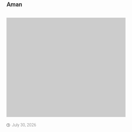
Aman
July 30, 2026