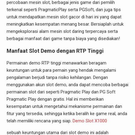
percobaan mesin slot, berbagai jenis game dari pemilih
terkenal seperti PragmaticPlay serta PGSoft, dan juga tips
untuk mendapatkan mesin slot gacor di hari ini yang dapat
meningkatkan kesempatan menang besar. Bersiaplah untuk
mengeksplorasi alam mesin slot daring terpercaya serta
berbagai manfaat dari game tanpa biaya yang disediakan!
Manfaat Slot Demo dengan RTP Tinggi
Permainan demo RTP tinggi menawarkan beragam
keuntungan untuk para pemain yang hendak mengalami
pengalaman berjudi tanpa risiko kehilangan. Dengan
menggunakan akun slot demo, anda dapat mencoba berbagai
permainan slot dari seperti Pragmatic Play dan PG Soft
Pragmatic Play dengan gratis. Hal ini memberikan
kesempatan untuk mengetahui mekanisme permainan dan
fitur yang tersedia, sehingga ketika beralih ke game real, anda
telah memiliki rencana yang siap.
Demo Slot X1000
sebuah keuntungan utama dari slot demo ini adalah