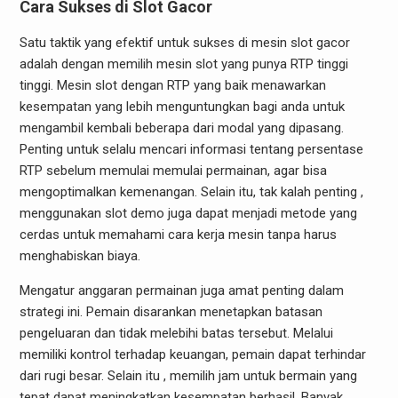
Cara Sukses di Slot Gacor
Satu taktik yang efektif untuk sukses di mesin slot gacor
adalah dengan memilih mesin slot yang punya RTP tinggi
tinggi. Mesin slot dengan RTP yang baik menawarkan
kesempatan yang lebih menguntungkan bagi anda untuk
mengambil kembali beberapa dari modal yang dipasang.
Penting untuk selalu mencari informasi tentang persentase
RTP sebelum memulai memulai permainan, agar bisa
mengoptimalkan kemenangan. Selain itu, tak kalah penting ,
menggunakan slot demo juga dapat menjadi metode yang
cerdas untuk memahami cara kerja mesin tanpa harus
menghabiskan biaya.
Mengatur anggaran permainan juga amat penting dalam
strategi ini. Pemain disarankan menetapkan batasan
pengeluaran dan tidak melebihi batas tersebut. Melalui
memiliki kontrol terhadap keuangan, pemain dapat terhindar
dari rugi besar. Selain itu , memilih jam untuk bermain yang
tepat dapat meningkatkan kesempatan berhasil. Banyak