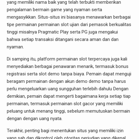
yang memiliki nama baik yang telah terbukti memberikan
pengalaman bermain game yang nyaman serta
mengasyikkan. Situs-situs ini biasanya menawarkan berbagai
tipe permainan permainan slot ujian dari pemasok berkualitas
tinggi misalnya Pragmatic Play serta PG juga mengakui
bahwa setiap transaksi ditangani secara aman dan dan
nyaman.
Di samping itu, platform permainan slot terpercaya juga kali
menyediakan berbagai penawaran menarik, termasuk bonus
registrasi serta slot demo tanpa biaya. Pemain dapat menguji
beragam permainan dengan akun demo demo tanpa harus
perlu mengeluarkan uang sungguhan terlebih dahulu Dengan
demikian, pemain dapat mengerti bagaimana kerja setiap tiap
permainan, termasuk permainan slot gacor yang memiliki
peluang untuk menang tinggi, sebelum memutuskan bermain
dengan dengan uang nyata.
Terakhir, penting bagi menentukan situs yang memiliki izin
yang sah dan dikontrol oleh otoritas perjudian yang dikenal.