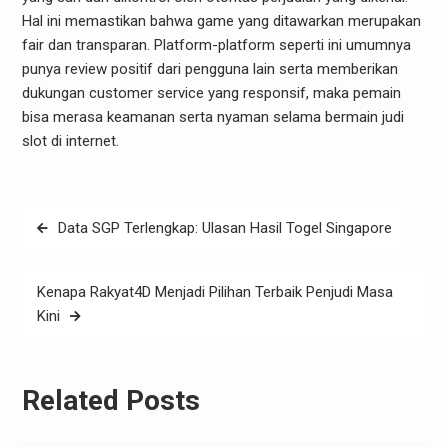
Hal ini memastikan bahwa game yang ditawarkan merupakan
fair dan transparan. Platform-platform seperti ini umumnya
punya review positif dari pengguna lain serta memberikan
dukungan customer service yang responsif, maka pemain
bisa merasa keamanan serta nyaman selama bermain judi
slot di internet.
Post
Data SGP Terlengkap: Ulasan Hasil Togel Singapore
navigation
Kenapa Rakyat4D Menjadi Pilihan Terbaik Penjudi Masa
Kini
Related Posts