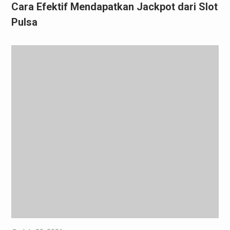
Cara Efektif Mendapatkan Jackpot dari Slot
Pulsa