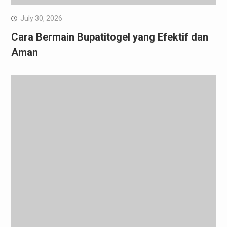
July 30, 2026
Cara Bermain Bupatitogel yang Efektif dan
Aman