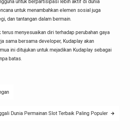
una untuk berpartisipasi lebih aktif di dunia
ncana untuk menambahkan elemen sosial juga
gi, dan tantangan dalam bermain.
k terus menyesuaikan diri terhadap perubahan gaya
 kerja sama bersama developer, Kudaplay akan
a ini ditujukan untuk mejadikan Kudaplay sebagai
npa batas.
ngan
ali Dunia Permainan Slot Terbaik Paling Populer