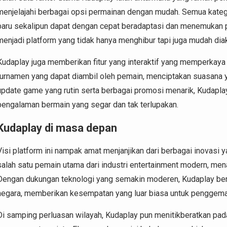
menjelajahi berbagai opsi permainan dengan mudah. Semua kategor
baru sekalipun dapat dengan cepat beradaptasi dan menemukan pe
menjadi platform yang tidak hanya menghibur tapi juga mudah di
Kudaplay juga memberikan fitur yang interaktif yang memperkay
turnamen yang dapat diambil oleh pemain, menciptakan suasana
update game yang rutin serta berbagai promosi menarik, Kudapl
pengalaman bermain yang segar dan tak terlupakan.
Kudaplay di masa depan
Visi platform ini nampak amat menjanjikan dari berbagai inovasi y
salah satu pemain utama dari industri entertainment modern, me
Dengan dukungan teknologi yang semakin moderen, Kudaplay be
negara, memberikan kesempatan yang luar biasa untuk penggemar 
Di samping perluasan wilayah, Kudaplay pun menitikberatkan pada