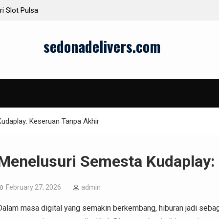
si Baru Bermain dengan Pulsa
Analisis Data Macau: Menjawa
Toto
sedonadelivers.com
udaplay: Keseruan Tanpa Akhir
Menelusuri Semesta Kudaplay:
February 27, 2026
admin
Dalam masa digital yang semakin berkembang, hiburan jadi sebag