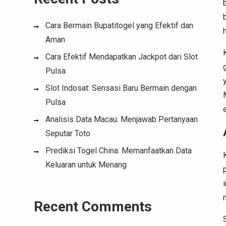
Cara Bermain Bupatitogel yang Efektif dan
Aman
Cara Efektif Mendapatkan Jackpot dari Slot
Pulsa
Slot Indosat: Sensasi Baru Bermain dengan
Pulsa
Analisis Data Macau: Menjawab Pertanyaan
Seputar Toto
Prediksi Togel China: Memanfaatkan Data
Keluaran untuk Menang
Recent Comments