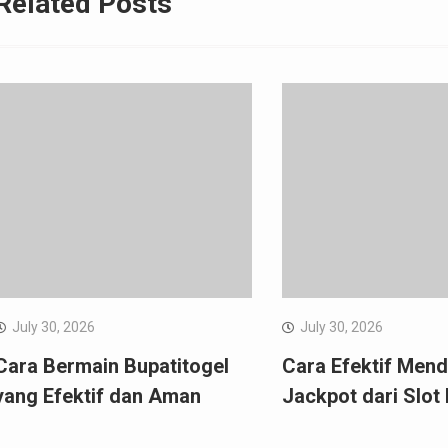
Related Posts
July 30, 2026
July 30, 2026
Cara Bermain Bupatitogel
Cara Efektif Men
yang Efektif dan Aman
Jackpot dari Slot