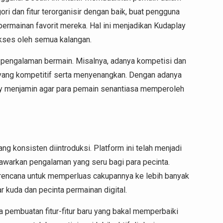
i dan fitur terorganisir dengan baik, buat pengguna
rmainan favorit mereka. Hal ini menjadikan Kudaplay
akses oleh semua kalangan.
a pengalaman bermain. Misalnya, adanya kompetisi dan
 yang kompetitif serta menyenangkan. Dengan adanya
ay menjamin agar para pemain senantiasa memperoleh
ang konsisten diintroduksi. Platform ini telah menjadi
nawarkan pengalaman yang seru bagi para pecinta.
rencana untuk memperluas cakupannya ke lebih banyak
kuda dan pecinta permainan digital.
 pembuatan fitur-fitur baru yang bakal memperbaiki