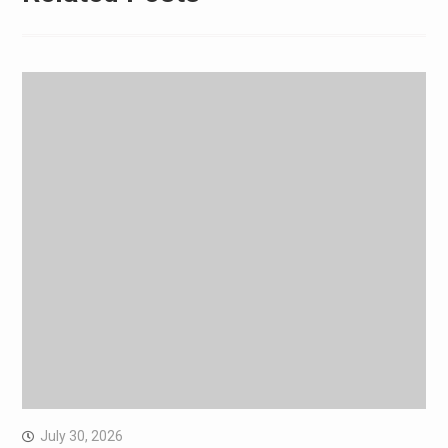
July 30, 2026