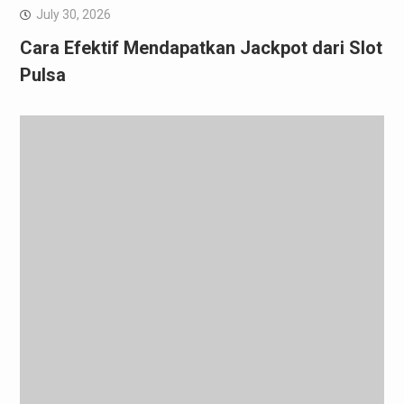
July 30, 2026
Cara Efektif Mendapatkan Jackpot dari Slot
Pulsa