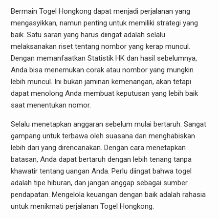
Bermain Togel Hongkong dapat menjadi perjalanan yang
mengasyikkan, namun penting untuk memiliki strategi yang
baik. Satu saran yang harus diingat adalah selalu
melaksanakan riset tentang nombor yang kerap muncul.
Dengan memanfaatkan Statistik HK dan hasil sebelumnya,
Anda bisa menemukan corak atau nombor yang mungkin
lebih muncul. Ini bukan jaminan kemenangan, akan tetapi
dapat menolong Anda membuat keputusan yang lebih baik
saat menentukan nomor.
Selalu menetapkan anggaran sebelum mulai bertaruh. Sangat
gampang untuk terbawa oleh suasana dan menghabiskan
lebih dari yang direncanakan. Dengan cara menetapkan
batasan, Anda dapat bertaruh dengan lebih tenang tanpa
khawatir tentang uangan Anda. Perlu diingat bahwa togel
adalah tipe hiburan, dan jangan anggap sebagai sumber
pendapatan. Mengelola keuangan dengan baik adalah rahasia
untuk menikmati perjalanan Togel Hongkong.