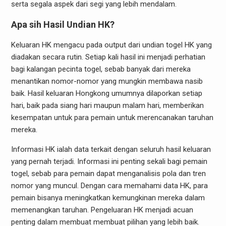
serta segala aspek dari segi yang lebih mendalam.
Apa sih Hasil Undian HK?
Keluaran HK mengacu pada output dari undian togel HK yang
diadakan secara rutin. Setiap kali hasil ini menjadi perhatian
bagi kalangan pecinta togel, sebab banyak dari mereka
menantikan nomor-nomor yang mungkin membawa nasib
baik. Hasil keluaran Hongkong umumnya dilaporkan setiap
hari, baik pada siang hari maupun malam hari, memberikan
kesempatan untuk para pemain untuk merencanakan taruhan
mereka.
Informasi HK ialah data terkait dengan seluruh hasil keluaran
yang pernah terjadi. Informasi ini penting sekali bagi pemain
togel, sebab para pemain dapat menganalisis pola dan tren
nomor yang muncul. Dengan cara memahami data HK, para
pemain bisanya meningkatkan kemungkinan mereka dalam
memenangkan taruhan. Pengeluaran HK menjadi acuan
penting dalam membuat membuat pilihan yang lebih baik.