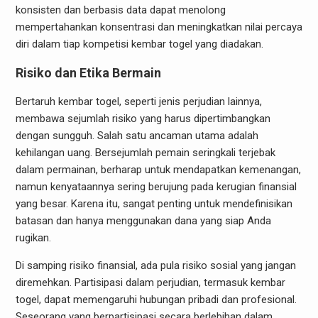
konsisten dan berbasis data dapat menolong
mempertahankan konsentrasi dan meningkatkan nilai percaya
diri dalam tiap kompetisi kembar togel yang diadakan.
Risiko dan Etika Bermain
Bertaruh kembar togel, seperti jenis perjudian lainnya,
membawa sejumlah risiko yang harus dipertimbangkan
dengan sungguh. Salah satu ancaman utama adalah
kehilangan uang. Bersejumlah pemain seringkali terjebak
dalam permainan, berharap untuk mendapatkan kemenangan,
namun kenyataannya sering berujung pada kerugian finansial
yang besar. Karena itu, sangat penting untuk mendefinisikan
batasan dan hanya menggunakan dana yang siap Anda
rugikan.
Di samping risiko finansial, ada pula risiko sosial yang jangan
diremehkan. Partisipasi dalam perjudian, termasuk kembar
togel, dapat memengaruhi hubungan pribadi dan profesional.
Seseorang yang berpartisipasi secara berlebihan dalam