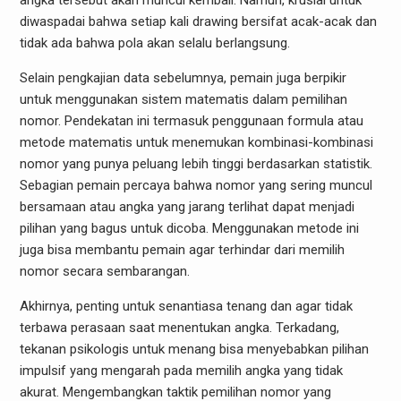
angka tersebut akan muncul kembali. Namun, krusial untuk
diwaspadai bahwa setiap kali drawing bersifat acak-acak dan
tidak ada bahwa pola akan selalu berlangsung.
Selain pengkajian data sebelumnya, pemain juga berpikir
untuk menggunakan sistem matematis dalam pemilihan
nomor. Pendekatan ini termasuk penggunaan formula atau
metode matematis untuk menemukan kombinasi-kombinasi
nomor yang punya peluang lebih tinggi berdasarkan statistik.
Sebagian pemain percaya bahwa nomor yang sering muncul
bersamaan atau angka yang jarang terlihat dapat menjadi
pilihan yang bagus untuk dicoba. Menggunakan metode ini
juga bisa membantu pemain agar terhindar dari memilih
nomor secara sembarangan.
Akhirnya, penting untuk senantiasa tenang dan agar tidak
terbawa perasaan saat menentukan angka. Terkadang,
tekanan psikologis untuk menang bisa menyebabkan pilihan
impulsif yang mengarah pada memilih angka yang tidak
akurat. Mengembangkan taktik pemilihan nomor yang