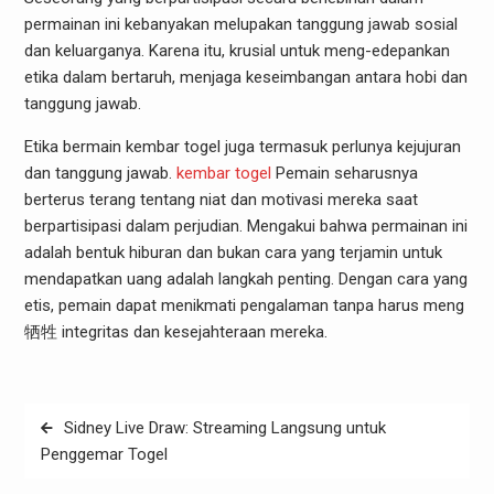
permainan ini kebanyakan melupakan tanggung jawab sosial
dan keluarganya. Karena itu, krusial untuk meng-edepankan
etika dalam bertaruh, menjaga keseimbangan antara hobi dan
tanggung jawab.
Etika bermain kembar togel juga termasuk perlunya kejujuran
dan tanggung jawab.
kembar togel
Pemain seharusnya
berterus terang tentang niat dan motivasi mereka saat
berpartisipasi dalam perjudian. Mengakui bahwa permainan ini
adalah bentuk hiburan dan bukan cara yang terjamin untuk
mendapatkan uang adalah langkah penting. Dengan cara yang
etis, pemain dapat menikmati pengalaman tanpa harus meng
牺牲 integritas dan kesejahteraan mereka.
Post
Sidney Live Draw: Streaming Langsung untuk
navigation
Penggemar Togel