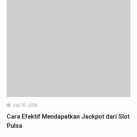
July 30, 2026
Cara Efektif Mendapatkan Jackpot dari Slot
Pulsa