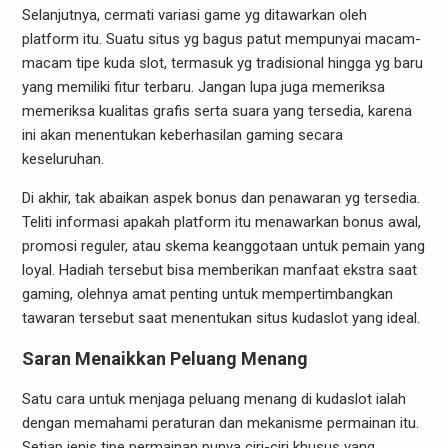
Selanjutnya, cermati variasi game yg ditawarkan oleh
platform itu. Suatu situs yg bagus patut mempunyai macam-
macam tipe kuda slot, termasuk yg tradisional hingga yg baru
yang memiliki fitur terbaru. Jangan lupa juga memeriksa
memeriksa kualitas grafis serta suara yang tersedia, karena
ini akan menentukan keberhasilan gaming secara
keseluruhan.
Di akhir, tak abaikan aspek bonus dan penawaran yg tersedia.
Teliti informasi apakah platform itu menawarkan bonus awal,
promosi reguler, atau skema keanggotaan untuk pemain yang
loyal. Hadiah tersebut bisa memberikan manfaat ekstra saat
gaming, olehnya amat penting untuk mempertimbangkan
tawaran tersebut saat menentukan situs kudaslot yang ideal.
Saran Menaikkan Peluang Menang
Satu cara untuk menjaga peluang menang di kudaslot ialah
dengan memahami peraturan dan mekanisme permainan itu.
Setiap jenis tipe permainan punya ciri-ciri khusus yang