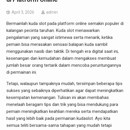
April 3, 2026
admin
Bermainlah kuda slot pada platform online semakin populer di
kalangan pecinta taruhan. Kuda slot menawarkan
pengalaman yang sangat istimewa serta menarik, ketika
pemain bisa merasakan sensasi balapan kuda sambil
menggunakan nasib dan taktik. Di tengah era digital saat ini,
kesenangan dan kemudahan dalam mengakses membuat
jumlah besar orang tertarik dalam mencoba peruntungannya
di permainan ini.
Tetapi, walaupun tampaknya mudah, tersimpan beberapa tips
sukses yang sebaiknya diperhatikan agar dapat meningkatkan
kesempatan kemenangan. Tulisan ini akan membahas
menelaah beragam tips dan trik yang bisa mendukung para
pemain meningkatkan keahlian mereka serta mendapatkan
hasil yang lebih baik pada permainan kudaslot. Ayo kita
semua teliti bersama-sama tahapan yang mudah tetapi