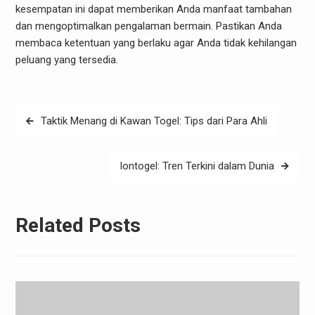
kesempatan ini dapat memberikan Anda manfaat tambahan
dan mengoptimalkan pengalaman bermain. Pastikan Anda
membaca ketentuan yang berlaku agar Anda tidak kehilangan
peluang yang tersedia.
Post
Taktik Menang di Kawan Togel: Tips dari Para Ahli
navigation
Iontogel: Tren Terkini dalam Dunia
Related Posts