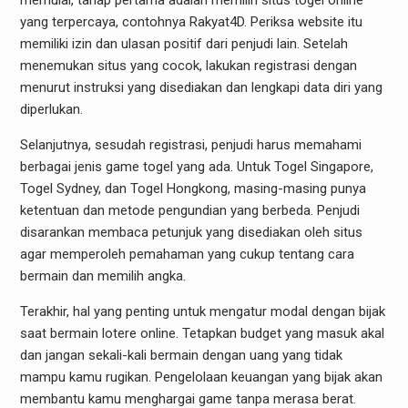
memulai, tahap pertama adalah memilih situs togel online
yang terpercaya, contohnya Rakyat4D. Periksa website itu
memiliki izin dan ulasan positif dari penjudi lain. Setelah
menemukan situs yang cocok, lakukan registrasi dengan
menurut instruksi yang disediakan dan lengkapi data diri yang
diperlukan.
Selanjutnya, sesudah registrasi, penjudi harus memahami
berbagai jenis game togel yang ada. Untuk Togel Singapore,
Togel Sydney, dan Togel Hongkong, masing-masing punya
ketentuan dan metode pengundian yang berbeda. Penjudi
disarankan membaca petunjuk yang disediakan oleh situs
agar memperoleh pemahaman yang cukup tentang cara
bermain dan memilih angka.
Terakhir, hal yang penting untuk mengatur modal dengan bijak
saat bermain lotere online. Tetapkan budget yang masuk akal
dan jangan sekali-kali bermain dengan uang yang tidak
mampu kamu rugikan. Pengelolaan keuangan yang bijak akan
membantu kamu menghargai game tanpa merasa berat.