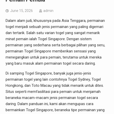
June 15, 2026
admin
Dalam alam judi, khususnya pada Asia Tenggara, permainan
togel menjadi sebuah jenis permainan yang paling digemari
dan tertarik. Salah satu varian togel yang sangat menarik
minat pemain ialah Togel Singapore. Dengan sistem
permainan yang sederhana serta berbagai pilihan yang seru,
permainan Togel Singapore memberikan sensasi yang
menegangkan untuk para pemain, terutama untuk mereka
yang baru masuk alam permainan togel secara daring.
Di samping Togel Singapore, banyak juga jenis-jenis
permainan togel yang lain contohnya Togel Sydney, Togel
Hongkong, dan Toto Macau yang tidak menarik untuk dites.
Situs seperti memfasilitasi para pemain untuk menjamah
beraneka macam-macam jenis permainan togel secara
daring. Dalam panduan ini, kami akan mengupas cara
bermainkan Togel Singapore, beraneka tipe permainan yang