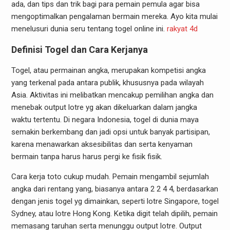
ada, dan tips dan trik bagi para pemain pemula agar bisa
mengoptimalkan pengalaman bermain mereka. Ayo kita mulai
menelusuri dunia seru tentang togel online ini.
rakyat 4d
Definisi Togel dan Cara Kerjanya
Togel, atau permainan angka, merupakan kompetisi angka
yang terkenal pada antara publik, khususnya pada wilayah
Asia. Aktivitas ini melibatkan mencakup pemilihan angka dan
menebak output lotre yg akan dikeluarkan dalam jangka
waktu tertentu. Di negara Indonesia, togel di dunia maya
semakin berkembang dan jadi opsi untuk banyak partisipan,
karena menawarkan aksesibilitas dan serta kenyaman
bermain tanpa harus harus pergi ke fisik fisik.
Cara kerja toto cukup mudah. Pemain mengambil sejumlah
angka dari rentang yang, biasanya antara 2 2 4 4, berdasarkan
dengan jenis togel yg dimainkan, seperti lotre Singapore, togel
Sydney, atau lotre Hong Kong. Ketika digit telah dipilih, pemain
memasang taruhan serta menunggu output lotre. Output