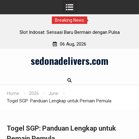
Breaking News
Slot Indosat: Sensasi Baru Bermain dengan Pulsa
A
06 Aug, 2026
Skip
sedonadelivers.com
to
content
Home
2026
June
Togel SGP: Panduan Lengkap untuk Pemain Pemula
Togel SGP: Panduan Lengkap untuk
Pemain Pemula