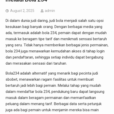
August 2, 2025
admin
Di dalam dunia judi daring, judi bola menjadi salah satu opsi
kesukaan bagi banyak orang. Dengan berbagai media yang
ada, termasuk adalah bola 234, pemain dapat dengan mudah
masuk ke beragam tipe tarif dan menikmati sensasi bertaruh
yang seru. Tidak hanya memberikan berbagai jenis permainan,
bola 234 juga menawarkan kemudahan akses di tahap login
dan pendaftaran, sehingga setiap individu dapat bergabung
dan merasakan sensasi dari taruhan.
Bola234 adalah alternatif yang menarik bagi pecinta judi
sbobet, menawarkan ragam fasilitas untuk membuat
bertaruh jadi lebih bagi pemain. Melalui tahap yang mudah
dalam mendaftar bola 234, pendukung baru dapat langsung
masuk dalam beragam permainan dan memanfaatkan
peluang dalam menang tarif. Berbagai data serta petunjuk
juga ada bagi pemain untuk menjamin mereka bisa main