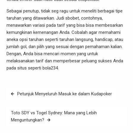
Sebagai penutup, tidak seg ragu untuk meneliti berbagai tipe
taruhan yang ditawarkan. Judi sbobet, contohnya,
menawarkan variasi pada tarif yang bisa bisa membesarkan
kemungkinan kemenangan Anda. Cobalah agar memahami
aneka opsi taruhan seperti taruhan langsung, handicap, atau
jumlah gol, dan pilih yang sesuai dengan pemahaman kalian.
Dengan, Anda bisa mencari momen yang untuk
melaksanakan tarif dan memperbesar peluang sukses Anda
pada situs seperti bola234.
Post
Petunjuk Menyeluruh Masuk ke dalam Kudapoker
navigation
Toto SDY vs Togel Sydney: Mana yang Lebih
Menguntungkan?