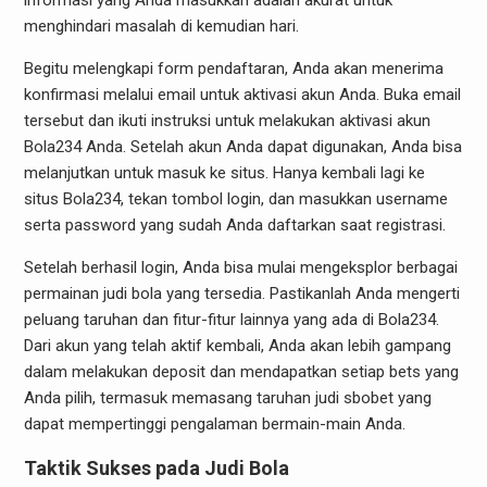
informasi yang Anda masukkan adalah akurat untuk
menghindari masalah di kemudian hari.
Begitu melengkapi form pendaftaran, Anda akan menerima
konfirmasi melalui email untuk aktivasi akun Anda. Buka email
tersebut dan ikuti instruksi untuk melakukan aktivasi akun
Bola234 Anda. Setelah akun Anda dapat digunakan, Anda bisa
melanjutkan untuk masuk ke situs. Hanya kembali lagi ke
situs Bola234, tekan tombol login, dan masukkan username
serta password yang sudah Anda daftarkan saat registrasi.
Setelah berhasil login, Anda bisa mulai mengeksplor berbagai
permainan judi bola yang tersedia. Pastikanlah Anda mengerti
peluang taruhan dan fitur-fitur lainnya yang ada di Bola234.
Dari akun yang telah aktif kembali, Anda akan lebih gampang
dalam melakukan deposit dan mendapatkan setiap bets yang
Anda pilih, termasuk memasang taruhan judi sbobet yang
dapat mempertinggi pengalaman bermain-main Anda.
Taktik Sukses pada Judi Bola