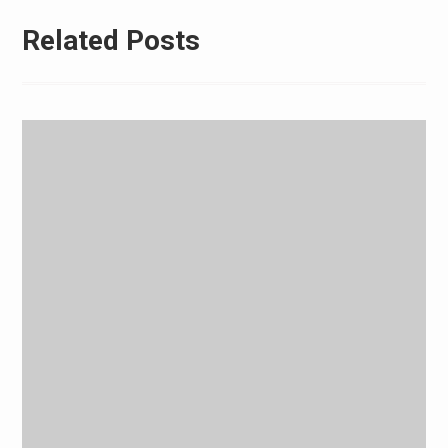
Related Posts