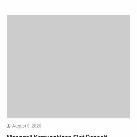
August 8, 2026