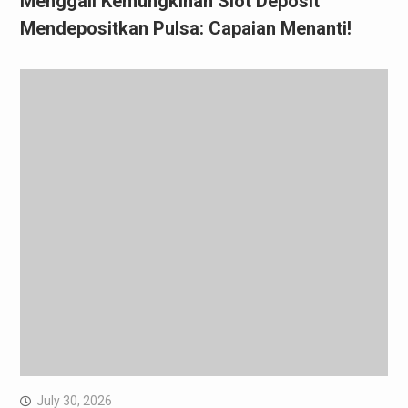
Menggali Kemungkinan Slot Deposit
Mendepositkan Pulsa: Capaian Menanti!
July 30, 2026