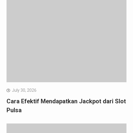
July 30, 2026
Cara Efektif Mendapatkan Jackpot dari Slot
Pulsa