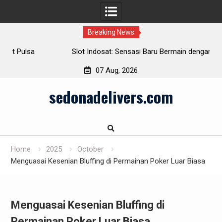
Breaking News
Slot Indosat: Sensasi Baru Bermain dengan Pulsa
A
07 Aug, 2026
Skip
sedonadelivers.com
to
content
Home
2025
October
Menguasai Kesenian Bluffing di Permainan Poker Luar Biasa
Menguasai Kesenian Bluffing di
Permainan Poker Luar Biasa