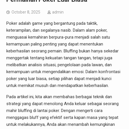
October 8, 2025
admin
Poker adalah game yang bergantung pada taktik,
keterampilan, dan segalanya nasib. Dalam alam poker,
menguasai kemahiran berpura-pura menjadi salah satu
kemampuan paling penting yang dapat menentukan
keberhasilan seorang pemain. Bluffing bukan hanya sekedar
menggertak tentang kekuatan tangan tangan, tetapi juga
melibatkan analisis situasi, pengelolaan pada lawan, dan
kemampuan untuk mengendalikan emosi. Dalam konfrontasi
poker yang luar biasa, setiap pilihan dapat menjadi kunci
untuk memikat musuh dan mendapatkan keberhasilan.
Pada artikel ini, kita akan membahas berbagai teknik dan
strategi yang dapat menolong Anda keluar sebagai seorang
mahir bluffing di lantai poker. Dengan mengerti cara
menggagas bluff yang efektif serta kapan masa yang tepat
untuk melakukannya, Anda akan menambah kemungkinan