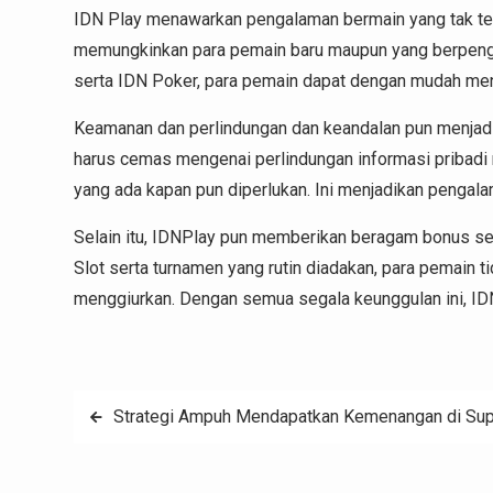
IDN Play menawarkan pengalaman bermain yang tak tert
memungkinkan para pemain baru maupun yang berpengal
serta IDN Poker, para pemain dapat dengan mudah me
Keamanan dan perlindungan dan keandalan pun menjadi
harus cemas mengenai perlindungan informasi pribadi
yang ada kapan pun diperlukan. Ini menjadikan pengala
Selain itu, IDNPlay pun memberikan beragam bonus ser
Slot serta turnamen yang rutin diadakan, para pemain
menggiurkan. Dengan semua segala keunggulan ini, IDN 
Post
Strategi Ampuh Mendapatkan Kemenangan di Sup
navigation