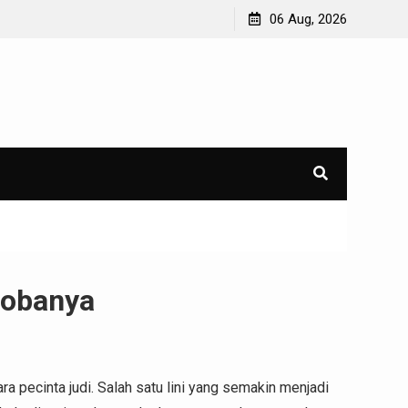
jawab Pertanyaan Seputar
Cara Bermain Bupatitogel yang Efek
06 Aug, 2026
cobanya
ra pecinta judi. Salah satu lini yang semakin menjadi