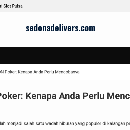
ensasi Baru Bermain dengan Pulsa
Analisis Data Macau: Men
Toto
sedonadelivers.com
IDN Poker: Kenapa Anda Perlu Mencobanya
Poker: Kenapa Anda Perlu Men
lah menjadi salah satu wadah hiburan yang populer di kalangan pa