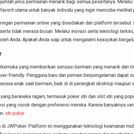
ejumlah jenis permainan menarik bagi semua pesertanya. Melalu
 favorit utama untuk banyak individu yang ingin mencoba melihat p
ingan permainan online yang disediakan dari platform tersebut.
erta tidak merasa bosan. Melalui inovasi serta teknologi terk
leh Anda. Apakah Anda siap untuk mengalami keasyikan bergelut
e
terkemuka yang memberikan sensasi bermain yang menarik dan m
ser-friendly. Pengguna baru dan pemain berpengalaman dapat se
asa enak saat bermain, baik di di perangkat desktop maupun se
ang beraneka ragam, termasuk poker idn dan slot idn yang popule
psi yang cocok dengan preferensi mereka. Karena banyaknya va
an.
idn poker
 di JWPoker. Platform ini menggunakan teknologi keamanan mutak