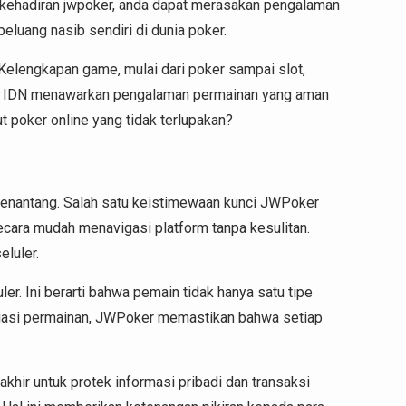
i kehadiran jwpoker, anda dapat merasakan pengalaman
eluang nasib sendiri di dunia poker.
 Kelengkapan game, mulai dari poker sampai slot,
ini, IDN menawarkan pengalaman permainan yang aman
 poker online yang tidak terlupakan?
enantang. Salah satu keistimewaan kunci JWPoker
cara mudah menavigasi platform tanpa kesulitan.
luler.
r. Ini berarti bahwa pemain tidak hanya satu tipe
riasi permainan, JWPoker memastikan bahwa setiap
hir untuk protek informasi pribadi dan transaksi