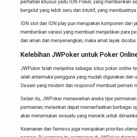
perhatian khusus yaitu IDN Poker, yang memberikan s
bergelut yang lebih seru dan intuitif, yang membuatnya
IDN slot dan IDN play pun merupakan komponen dari jar
memberikan variasi yang membuat menjadikan para pes
dan aman dan menyenangkan, maka amat layak dicoba o
Kelebihan JWPoker untuk Poker Onlin
JWPoker telah menjelma sebagai situs poker online 
ialah antarmuka pengguna yang mudah digunakan dan u
Desain yang modern dan responsif membuat pemain mer
Selain itu, JWPoker menawarkan aneka tipe permainan y
permainan, melainkan dapat memanfaatkan berbagai o
akan menemukan sesuatu yang menarik untuk dimaink
Keamanan dan fairness juga merupakan prioritas utama