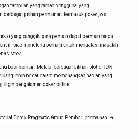
engan tampilan yang ramah pengguna, yang
berbagai pilihan permainan, termasuk poker jws
eksi yang canggih, para pemain dapat bermain tanpa
ponsif, siap menolong pemain untuk mengatasi masalah
ebas stres.
 bagi pemain. Melalui berbagai pilihan slot di IDN
 peluang lebih besar dalam memenangkan hadiah yang
ng ingin pengalaman poker online.
 Tutorial Demo Pragmatic Group Pemberi permainan