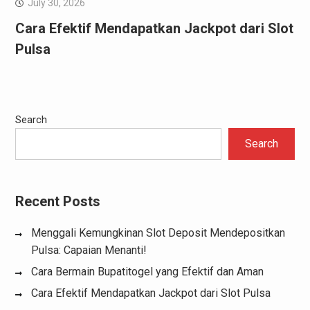
July 30, 2026
Cara Efektif Mendapatkan Jackpot dari Slot
Pulsa
Search
Search
Recent Posts
Menggali Kemungkinan Slot Deposit Mendepositkan
Pulsa: Capaian Menanti!
Cara Bermain Bupatitogel yang Efektif dan Aman
Cara Efektif Mendapatkan Jackpot dari Slot Pulsa