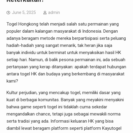
June 5, 2025
admin
Togel Hongkong telah menjadi salah satu permainan yang
populer dalam kalangan masyarakat di Indonesia. Dengan
adanya beragam metode mereka berpartisipasi serta peluang
hadiah-hadiah yang sangat menarik, tak heran jika saja
banyak individu untuk berminat untuk menyaksikan hasil HK
setiap hari. Namun, di balik pesona permainan ini, ada sebuah
pertanyaan yang kerap ditanyakan: apakah terdapat hubungan
antara togel HK dan budaya yang berkembang di masyarakat
kami?
Kultur perjudian, yang mencakup togel, memiliki dasar yang
kuat di berbagai komunitas. Banyak yang meyakini menyakini
bahwa game seperti togel ini tidaklah cuma sekedar
mengandalkan chance, tetapi juga sebagai mewakili norma
serta tradisi yang ada. Informasi keluaran HK yang bisa
diambil lewat beragam platform seperti platform Kayutogel