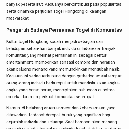
banyak peserta ikut. Keduanya berkontribusi pada popularitas
serta dinamika perjudian Togel Hongkong di kalangan
masyarakat.
Pengaruh Budaya Permainan Togel di Komunitas
Kultur togel Hongkong sudah menjadi sebagian dari
kehidupan sehari-hari banyak individu di Indonesia. Banyak
komunitas yang melihat permainan ini sebagai bentuk
entertainment, memberikan sensasi gembira dan harapan
akan peluang menang yang memungkinkan mengubah nasib.
Kegiatan ini sering terhubung dengan gathering sosial tempat
orang-orang individu berkumpul untuk mendiskusikan angka-
angka yang harus harus, menciptakan hubungan di antara
mereka dan memperkuat komunitas setempat.
Namun, di belakang entertainment dan kebersamaan yang
ditawarkan, terdapat dampak buruk yang signifikan bagi
sejumlah individu dan keluarga. Saat harapan akan menang
menjadi cita-cita, banyaknya individu terjebak dalam lingkaran