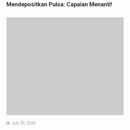
Mendepositkan Pulsa: Capaian Menanti!
July 30, 2026