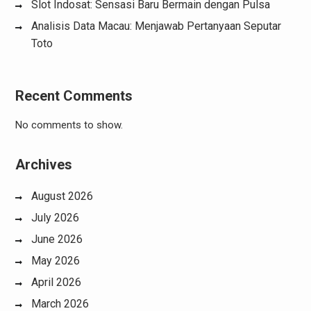
Slot Indosat: Sensasi Baru Bermain dengan Pulsa
Analisis Data Macau: Menjawab Pertanyaan Seputar
Toto
Recent Comments
No comments to show.
Archives
August 2026
July 2026
June 2026
May 2026
April 2026
March 2026