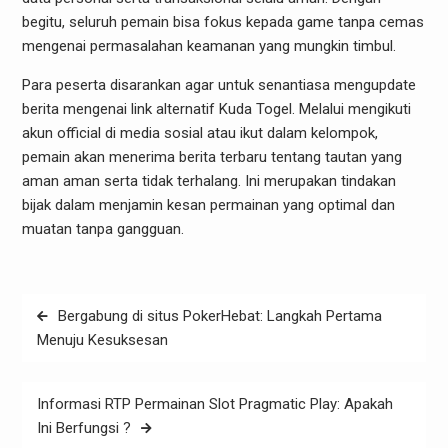
begitu, seluruh pemain bisa fokus kepada game tanpa cemas
mengenai permasalahan keamanan yang mungkin timbul.
Para peserta disarankan agar untuk senantiasa mengupdate
berita mengenai link alternatif Kuda Togel. Melalui mengikuti
akun official di media sosial atau ikut dalam kelompok,
pemain akan menerima berita terbaru tentang tautan yang
aman aman serta tidak terhalang. Ini merupakan tindakan
bijak dalam menjamin kesan permainan yang optimal dan
muatan tanpa gangguan.
Post
Bergabung di situs PokerHebat: Langkah Pertama
navigation
Menuju Kesuksesan
Informasi RTP Permainan Slot Pragmatic Play: Apakah
Ini Berfungsi ?