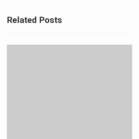
Related Posts