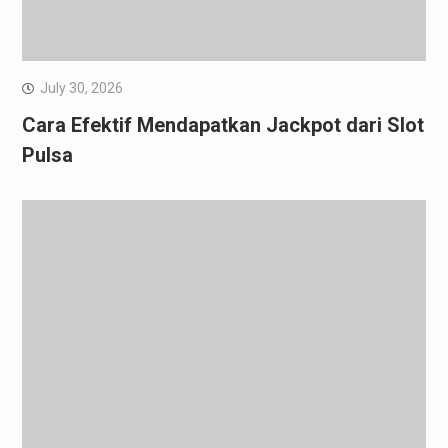
July 30, 2026
Cara Efektif Mendapatkan Jackpot dari Slot
Pulsa