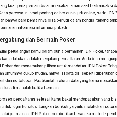
yang kuat, para pemain bisa merasakan aman saat bertransaksi d
Rasa percaya ini amat penting dalam dunia judi online, serta IDN
n bahwa para pemainnya bisa berjudi dalam kondisi tenang tan
keamanan informasi informasi pribadi.
ergabung dan Bermain Poker
lai petualangan kamu dalam dunia permainan IDN Poker, tahap
u kamu lakukan adalah menjalani pendaftaran. Anda bisa mengunju
 Poker dan menemukan pilihan untuk mendaftar IDN Poker. Tah
an umumnya cukup mudah, hanya isi data diri seperti diperlukan 
il, dan no telepon. Pastikanlah seluruh data yang kamu masukka
an terjadi masalah ketika bermain.
roses pendaftaran selesai, kamu bakal mendapat akun yang bis
 untuk login ke situs. Langkah berikutnya yaitu melakukan setor
mulai permainan. IDN Poker memberikan beraneka metode pemb