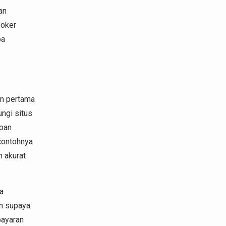
an
Poker
pa
an pertama
ngi situs
apan
contohnya
n akurat
a
an supaya
ayaran