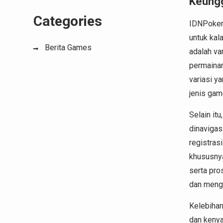
Keungg
Categories
IDNPoker 
untuk kal
Berita Games
adalah va
permainan
variasi y
jenis gam
Selain it
dinavigas
registras
khususnya
serta pro
dan meng
Kelebihan
dan kenya