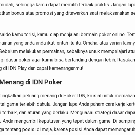
mudah, sehingga kamu dapat memilih terbaik praktis. Jangan lup
kan bonus atau promosi yang ditawarkan saat melaksanakan se
aldo kamu terisi, kamu siap menjalani bermain poker online. Ten
ainan yang anda anda ikut, entah itu itu, Omaha, atau varian lainn
 Sebelum melakukan permainan, sebaiknya untuk mempelajari atu
egi dasar poker agar kamu bisa bertanding dengan lebih. Rasaka
g di IDN Play dan capai kemenanganmu!
 Menang di IDN Poker
ingkatkan peluang menang di Poker IDN, krusial untuk memaha
al game terlebih dahulu. Jangan lupa Anda paham cara kerja kart
 terbaik, dan aturan yang berlaku. Menguasai strategi dasar dapa
Anda mengambil keputusan yang tepat dalam game. Di samping 
uga tentang posisi di meja, karena posisi Anda dapat memengaruhi