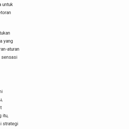
a untuk
toran
tukan
ya yang
ran-aturan
n sensasi
mi
u,
t
itu,
 strategi