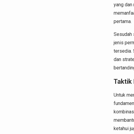
yang dan 
memanfaat
pertama.
Sesudah s
jenis perm
tersedia.
dan strat
bertandin
Taktik
Untuk men
fundament
kombinasi
membantu 
ketahui j