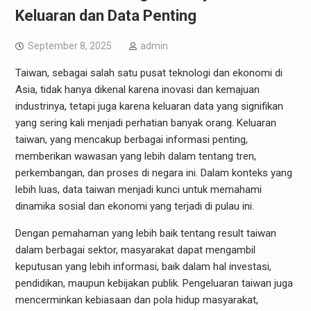
Keluaran dan Data Penting
September 8, 2025
admin
Taiwan, sebagai salah satu pusat teknologi dan ekonomi di
Asia, tidak hanya dikenal karena inovasi dan kemajuan
industrinya, tetapi juga karena keluaran data yang signifikan
yang sering kali menjadi perhatian banyak orang. Keluaran
taiwan, yang mencakup berbagai informasi penting,
memberikan wawasan yang lebih dalam tentang tren,
perkembangan, dan proses di negara ini. Dalam konteks yang
lebih luas, data taiwan menjadi kunci untuk memahami
dinamika sosial dan ekonomi yang terjadi di pulau ini.
Dengan pemahaman yang lebih baik tentang result taiwan
dalam berbagai sektor, masyarakat dapat mengambil
keputusan yang lebih informasi, baik dalam hal investasi,
pendidikan, maupun kebijakan publik. Pengeluaran taiwan juga
mencerminkan kebiasaan dan pola hidup masyarakat,