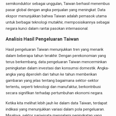
semikonduktor sebagai unggulan, Taiwan berhasil menembus
pasar global dengan angka penjualan yang meningkat. Data
ekspor menunjukkan bahwa Taiwan adalah pemasok utama
untuk berbagai teknologi mutakhir, memposisikannya sebagai
negara kunci dalam rantai pasokan internasional.
Analisis Hasil Pengeluaran Taiwan
Hasil pengeluaran Taiwan menunjukkan tren yang menarik
dalam beberapa tahun terakhir. Dengan perekonomian yang
terus berkembang, data pengeluaran Taiwan mencerminkan
peningkatan dalam investasi dan konsumsi domestik. Angka-
angka yang diperoleh dari tahun ke tahun memberikan
gambaran yang jelas tentang bagaimana sektor-sektor
tertentu, seperti teknologi dan manufaktur, berkontribusi
secara signifikan terhadap pertumbuhan ekonomi negara.
Ketika kita melihat lebih jauh ke dalam data Taiwan, terdapat
indikasi yang menunjukkan variasi dalam pola pengeluaran.
Misalnya, sektor pariwisata mengalami peningkatan yang