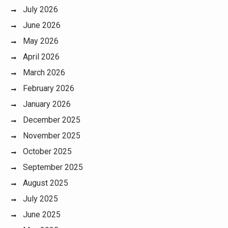
July 2026
June 2026
May 2026
April 2026
March 2026
February 2026
January 2026
December 2025
November 2025
October 2025
September 2025
August 2025
July 2025
June 2025