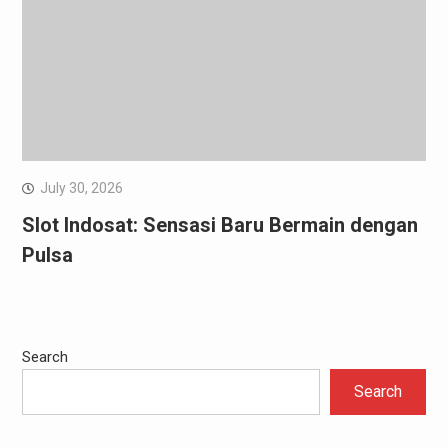
July 30, 2026
Slot Indosat: Sensasi Baru Bermain dengan
Pulsa
Search
Search