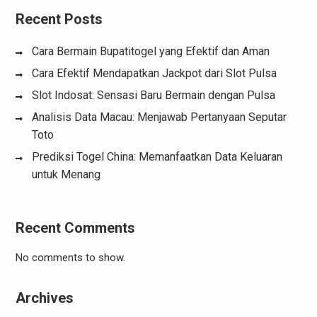
Recent Posts
Cara Bermain Bupatitogel yang Efektif dan Aman
Cara Efektif Mendapatkan Jackpot dari Slot Pulsa
Slot Indosat: Sensasi Baru Bermain dengan Pulsa
Analisis Data Macau: Menjawab Pertanyaan Seputar
Toto
Prediksi Togel China: Memanfaatkan Data Keluaran
untuk Menang
Recent Comments
No comments to show.
Archives