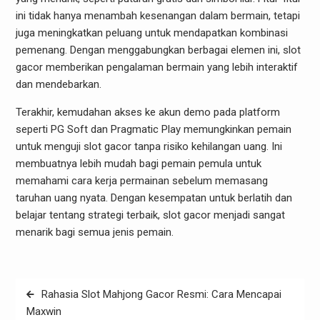
ini tidak hanya menambah kesenangan dalam bermain, tetapi
juga meningkatkan peluang untuk mendapatkan kombinasi
pemenang. Dengan menggabungkan berbagai elemen ini, slot
gacor memberikan pengalaman bermain yang lebih interaktif
dan mendebarkan.
Terakhir, kemudahan akses ke akun demo pada platform
seperti PG Soft dan Pragmatic Play memungkinkan pemain
untuk menguji slot gacor tanpa risiko kehilangan uang. Ini
membuatnya lebih mudah bagi pemain pemula untuk
memahami cara kerja permainan sebelum memasang
taruhan uang nyata. Dengan kesempatan untuk berlatih dan
belajar tentang strategi terbaik, slot gacor menjadi sangat
menarik bagi semua jenis pemain.
Post
Rahasia Slot Mahjong Gacor Resmi: Cara Mencapai
navigation
Maxwin