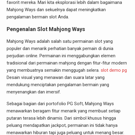
favorit mereka. Mari kita eksplorasi lebih dalam bagaimana
Mahjong Ways dan sekuelnya dapat meningkatkan
pengalaman bermain slot Anda.
Pengenalan Slot Mahjong Ways
Mahjong Ways adalah salah satu permainan slot yang
populer dan menarik perhatian banyak pemain di dunia
perjudian online. Permainan ini menggabungkan elemen
tradisional dari permainan mahjong dengan fitur-fitur modern
yang membuatnya semakin menggugah selera.
slot demo pg
Desain visual yang menawan dan suara latar yang
mendukung menciptakan pengalaman bermain yang
menyenangkan dan imersif.
Sebagai bagian dari portofolio PG Soft, Mahjong Ways
menawarkan beragam fitur menarik yang membuat setiap
putaran terasa lebih dinamis. Dari simbol khusus hingga
peluang mendapatkan jackpot, permainan ini tidak hanya
menawarkan hiburan tapi juga peluang untuk menang besar.