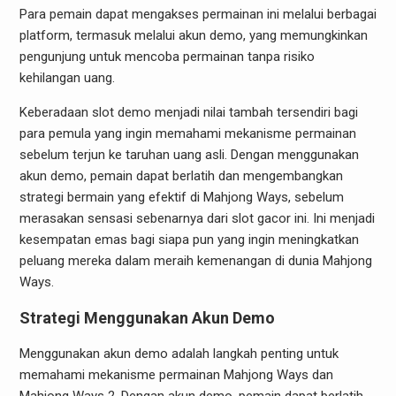
Para pemain dapat mengakses permainan ini melalui berbagai
platform, termasuk melalui akun demo, yang memungkinkan
pengunjung untuk mencoba permainan tanpa risiko
kehilangan uang.
Keberadaan slot demo menjadi nilai tambah tersendiri bagi
para pemula yang ingin memahami mekanisme permainan
sebelum terjun ke taruhan uang asli. Dengan menggunakan
akun demo, pemain dapat berlatih dan mengembangkan
strategi bermain yang efektif di Mahjong Ways, sebelum
merasakan sensasi sebenarnya dari slot gacor ini. Ini menjadi
kesempatan emas bagi siapa pun yang ingin meningkatkan
peluang mereka dalam meraih kemenangan di dunia Mahjong
Ways.
Strategi Menggunakan Akun Demo
Menggunakan akun demo adalah langkah penting untuk
memahami mekanisme permainan Mahjong Ways dan