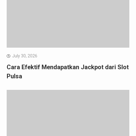
July 30, 2026
Cara Efektif Mendapatkan Jackpot dari Slot
Pulsa