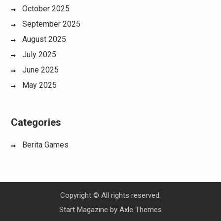
October 2025
September 2025
August 2025
July 2025
June 2025
May 2025
Categories
Berita Games
Copyright © All rights reserved.
Start Magazine by
Axle Themes