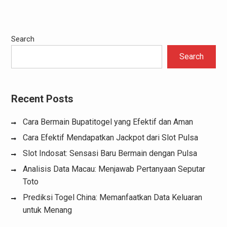
Search
Search
Recent Posts
Cara Bermain Bupatitogel yang Efektif dan Aman
Cara Efektif Mendapatkan Jackpot dari Slot Pulsa
Slot Indosat: Sensasi Baru Bermain dengan Pulsa
Analisis Data Macau: Menjawab Pertanyaan Seputar
Toto
Prediksi Togel China: Memanfaatkan Data Keluaran
untuk Menang