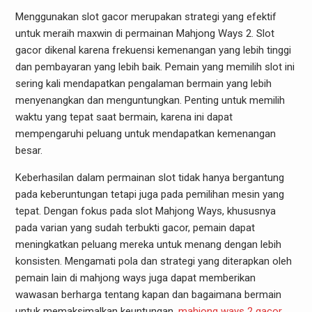
Menggunakan slot gacor merupakan strategi yang efektif
untuk meraih maxwin di permainan Mahjong Ways 2. Slot
gacor dikenal karena frekuensi kemenangan yang lebih tinggi
dan pembayaran yang lebih baik. Pemain yang memilih slot ini
sering kali mendapatkan pengalaman bermain yang lebih
menyenangkan dan menguntungkan. Penting untuk memilih
waktu yang tepat saat bermain, karena ini dapat
mempengaruhi peluang untuk mendapatkan kemenangan
besar.
Keberhasilan dalam permainan slot tidak hanya bergantung
pada keberuntungan tetapi juga pada pemilihan mesin yang
tepat. Dengan fokus pada slot Mahjong Ways, khususnya
pada varian yang sudah terbukti gacor, pemain dapat
meningkatkan peluang mereka untuk menang dengan lebih
konsisten. Mengamati pola dan strategi yang diterapkan oleh
pemain lain di mahjong ways juga dapat memberikan
wawasan berharga tentang kapan dan bagaimana bermain
untuk memaksimalkan keuntungan.
mahjong ways 2 gacor