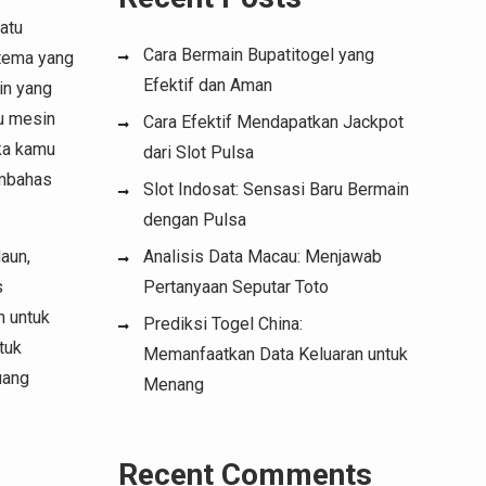
atu
Cara Bermain Bupatitogel yang
 tema yang
Efektif dan Aman
in yang
tu mesin
Cara Efektif Mendapatkan Jackpot
ka kamu
dari Slot Pulsa
embahas
Slot Indosat: Sensasi Baru Bermain
dengan Pulsa
aun,
Analisis Data Macau: Menjawab
s
Pertanyaan Seputar Toto
n untuk
Prediksi Togel China:
tuk
Memanfaatkan Data Keluaran untuk
uang
Menang
Recent Comments