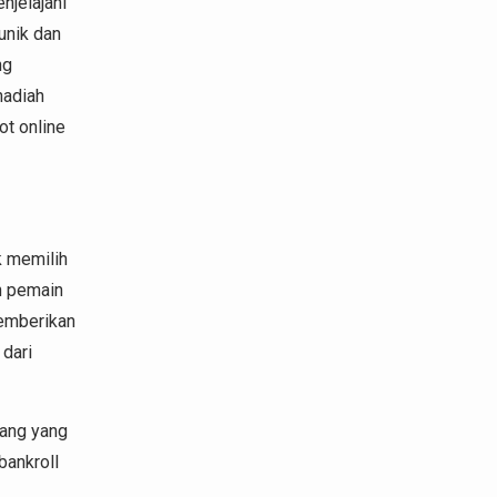
njelajahi
unik dan
ng
hadiah
ot online
k memilih
h pemain
memberikan
 dari
uang yang
bankroll