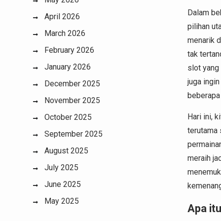
Dalam beb
April 2026
pilihan u
March 2026
menarik d
February 2026
tak terta
January 2026
slot yang
juga ingi
December 2025
beberapa 
November 2025
Hari ini,
October 2025
terutama s
September 2025
permainan
August 2025
meraih ja
July 2025
menemukan
June 2025
kemenanga
May 2025
Apa it