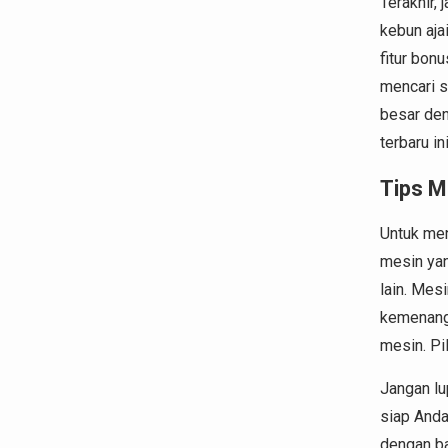
Terakhir,
kebun aja
fitur bon
mencari s
besar den
terbaru ini
Tips M
Untuk men
mesin yan
lain. Mes
kemenangan
mesin. Pi
Jangan lu
siap Anda
dengan ba