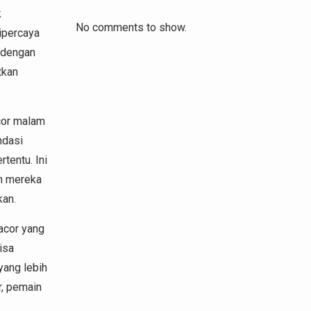
k
No comments to show.
ipercaya
 dengan
tkan
acor malam
ndasi
tentu. Ini
h mereka
an.
gacor yang
isa
yang lebih
r, pemain