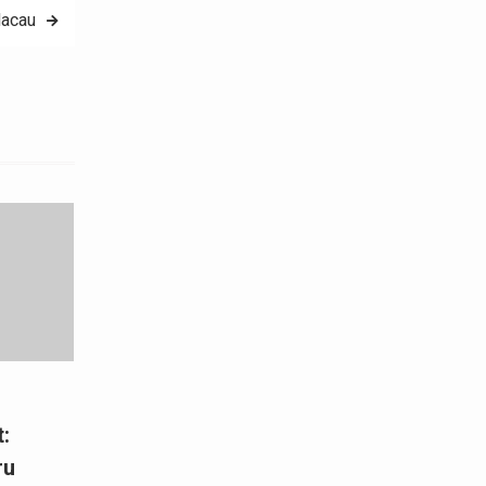
Macau
t:
ru