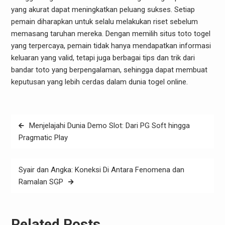
yang akurat dapat meningkatkan peluang sukses. Setiap
pemain diharapkan untuk selalu melakukan riset sebelum
memasang taruhan mereka. Dengan memilih situs toto togel
yang terpercaya, pemain tidak hanya mendapatkan informasi
keluaran yang valid, tetapi juga berbagai tips dan trik dari
bandar toto yang berpengalaman, sehingga dapat membuat
keputusan yang lebih cerdas dalam dunia togel online.
Post
Menjelajahi Dunia Demo Slot: Dari PG Soft hingga
navigation
Pragmatic Play
Syair dan Angka: Koneksi Di Antara Fenomena dan
Ramalan SGP
Related Posts