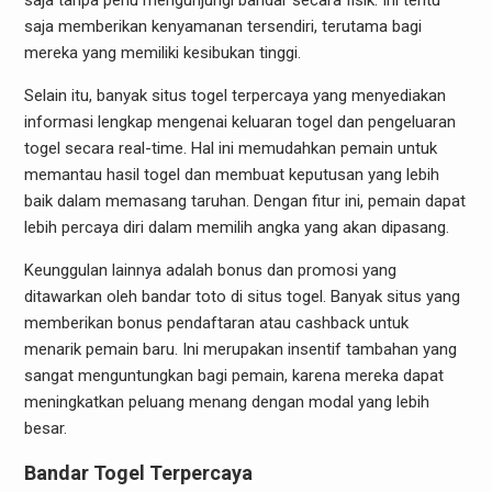
saja tanpa perlu mengunjungi bandar secara fisik. Ini tentu
saja memberikan kenyamanan tersendiri, terutama bagi
mereka yang memiliki kesibukan tinggi.
Selain itu, banyak situs togel terpercaya yang menyediakan
informasi lengkap mengenai keluaran togel dan pengeluaran
togel secara real-time. Hal ini memudahkan pemain untuk
memantau hasil togel dan membuat keputusan yang lebih
baik dalam memasang taruhan. Dengan fitur ini, pemain dapat
lebih percaya diri dalam memilih angka yang akan dipasang.
Keunggulan lainnya adalah bonus dan promosi yang
ditawarkan oleh bandar toto di situs togel. Banyak situs yang
memberikan bonus pendaftaran atau cashback untuk
menarik pemain baru. Ini merupakan insentif tambahan yang
sangat menguntungkan bagi pemain, karena mereka dapat
meningkatkan peluang menang dengan modal yang lebih
besar.
Bandar Togel Terpercaya