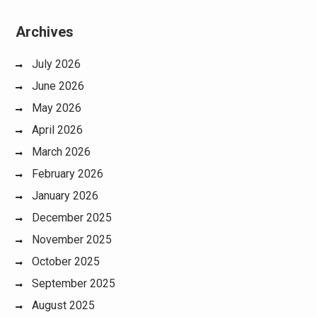
Archives
July 2026
June 2026
May 2026
April 2026
March 2026
February 2026
January 2026
December 2025
November 2025
October 2025
September 2025
August 2025