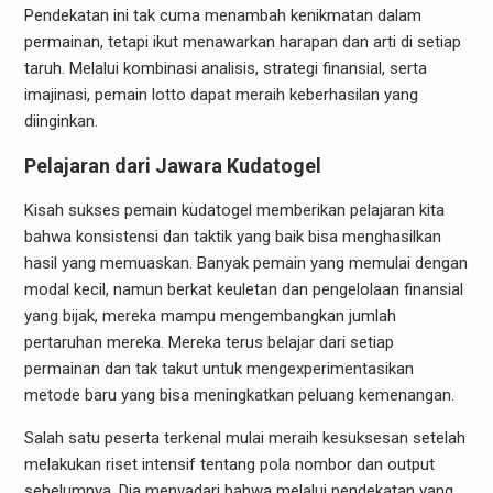
Pendekatan ini tak cuma menambah kenikmatan dalam
permainan, tetapi ikut menawarkan harapan dan arti di setiap
taruh. Melalui kombinasi analisis, strategi finansial, serta
imajinasi, pemain lotto dapat meraih keberhasilan yang
diinginkan.
Pelajaran dari Jawara Kudatogel
Kisah sukses pemain kudatogel memberikan pelajaran kita
bahwa konsistensi dan taktik yang baik bisa menghasilkan
hasil yang memuaskan. Banyak pemain yang memulai dengan
modal kecil, namun berkat keuletan dan pengelolaan finansial
yang bijak, mereka mampu mengembangkan jumlah
pertaruhan mereka. Mereka terus belajar dari setiap
permainan dan tak takut untuk mengexperimentasikan
metode baru yang bisa meningkatkan peluang kemenangan.
Salah satu peserta terkenal mulai meraih kesuksesan setelah
melakukan riset intensif tentang pola nombor dan output
sebelumnya. Dia menyadari bahwa melalui pendekatan yang