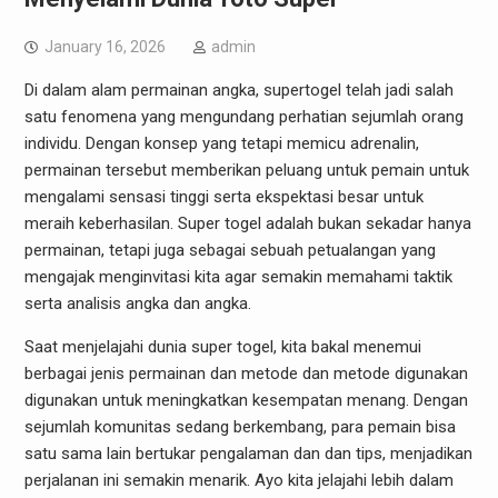
January 16, 2026
admin
Di dalam alam permainan angka, supertogel telah jadi salah
satu fenomena yang mengundang perhatian sejumlah orang
individu. Dengan konsep yang tetapi memicu adrenalin,
permainan tersebut memberikan peluang untuk pemain untuk
mengalami sensasi tinggi serta ekspektasi besar untuk
meraih keberhasilan. Super togel adalah bukan sekadar hanya
permainan, tetapi juga sebagai sebuah petualangan yang
mengajak menginvitasi kita agar semakin memahami taktik
serta analisis angka dan angka.
Saat menjelajahi dunia super togel, kita bakal menemui
berbagai jenis permainan dan metode dan metode digunakan
digunakan untuk meningkatkan kesempatan menang. Dengan
sejumlah komunitas sedang berkembang, para pemain bisa
satu sama lain bertukar pengalaman dan dan tips, menjadikan
perjalanan ini semakin menarik. Ayo kita jelajahi lebih dalam