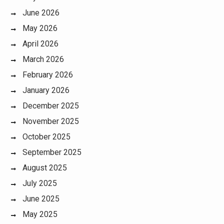
June 2026
May 2026
April 2026
March 2026
February 2026
January 2026
December 2025
November 2025
October 2025
September 2025
August 2025
July 2025
June 2025
May 2025