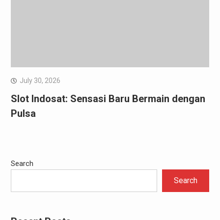
July 30, 2026
Slot Indosat: Sensasi Baru Bermain dengan
Pulsa
Search
Search