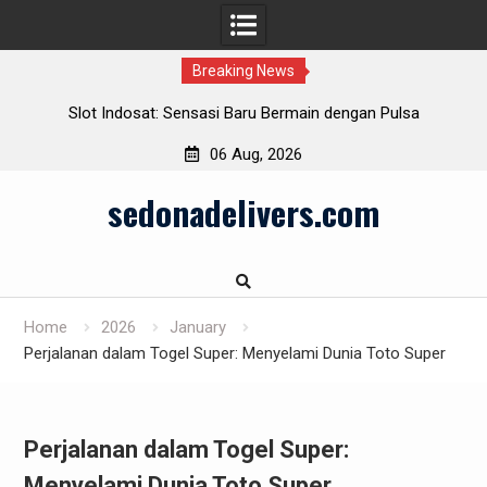
Breaking News
Slot Indosat: Sensasi Baru Bermain dengan Pulsa
A
06 Aug, 2026
Skip
sedonadelivers.com
to
content
Home
2026
January
Perjalanan dalam Togel Super: Menyelami Dunia Toto Super
Perjalanan dalam Togel Super:
Menyelami Dunia Toto Super