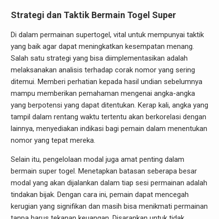
Strategi dan Taktik Bermain Togel Super
Di dalam permainan supertogel, vital untuk mempunyai taktik
yang baik agar dapat meningkatkan kesempatan menang.
Salah satu strategi yang bisa diimplementasikan adalah
melaksanakan analisis terhadap corak nomor yang sering
ditemui. Memberi perhatian kepada hasil undian sebelumnya
mampu memberikan pemahaman mengenai angka-angka
yang berpotensi yang dapat ditentukan. Kerap kali, angka yang
tampil dalam rentang waktu tertentu akan berkorelasi dengan
lainnya, menyediakan indikasi bagi pemain dalam menentukan
nomor yang tepat mereka.
Selain itu, pengelolaan modal juga amat penting dalam
bermain super togel. Menetapkan batasan seberapa besar
modal yang akan dijalankan dalam tiap sesi permainan adalah
tindakan bijak. Dengan cara ini, pemain dapat mencegah
kerugian yang signifikan dan masih bisa menikmati permainan
tanpa harus tekanan keuangan. Disarankan untuk tidak