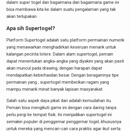
dalam super togel dan bagaimana dan bagaimana game ini
bisa membawa kita ke dalam suatu pengalaman yang tak
akan terlupakan.
Apa sih Supertogel?
Platform Supertogel adalah satu platform permainan numerik
yang menawarkan menghadirkan keseruan menarik untuk
kalangan pecinta lotere. Dalam alam supertogel, pemain
dapat menentukan angka-angka yang diyakini yang akan pasti
akan muncul pada drawing, dengan harapan dapat
mendapatkan keberhasilan besar. Dengan beragamnya tipe
permainan yang , supertogel memberikan ragam yang
mampu menarik minat banyak lapisan masyarakat.
Salah satu aspek daya pikat dari adalah kemudahan itu.
Pemain bisa mengikuti game ini dengan cara daring tanpa
perlu pergi ke tempat fisik. Ini menjadikan supertogel ini
semakin populer di penggemar penggemar togel, khususnya
untuk mereka yang mencari-cari cara praktis agar ikut serta