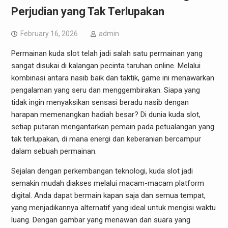
Perjudian yang Tak Terlupakan
February 16, 2026
admin
Permainan kuda slot telah jadi salah satu permainan yang
sangat disukai di kalangan pecinta taruhan online. Melalui
kombinasi antara nasib baik dan taktik, game ini menawarkan
pengalaman yang seru dan menggembirakan. Siapa yang
tidak ingin menyaksikan sensasi beradu nasib dengan
harapan memenangkan hadiah besar? Di dunia kuda slot,
setiap putaran mengantarkan pemain pada petualangan yang
tak terlupakan, di mana energi dan keberanian bercampur
dalam sebuah permainan.
Sejalan dengan perkembangan teknologi, kuda slot jadi
semakin mudah diakses melalui macam-macam platform
digital. Anda dapat bermain kapan saja dan semua tempat,
yang menjadikannya alternatif yang ideal untuk mengisi waktu
luang. Dengan gambar yang menawan dan suara yang