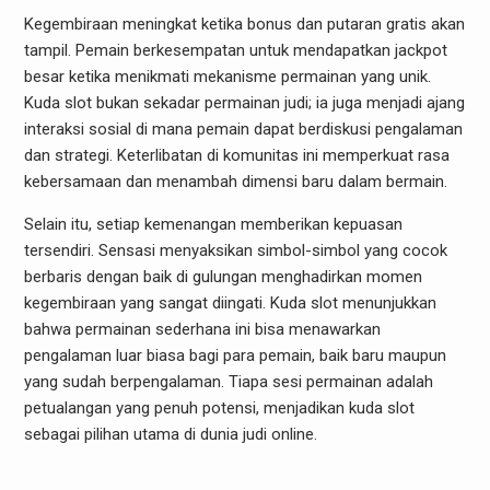
Kegembiraan meningkat ketika bonus dan putaran gratis akan
tampil. Pemain berkesempatan untuk mendapatkan jackpot
besar ketika menikmati mekanisme permainan yang unik.
Kuda slot bukan sekadar permainan judi; ia juga menjadi ajang
interaksi sosial di mana pemain dapat berdiskusi pengalaman
dan strategi. Keterlibatan di komunitas ini memperkuat rasa
kebersamaan dan menambah dimensi baru dalam bermain.
Selain itu, setiap kemenangan memberikan kepuasan
tersendiri. Sensasi menyaksikan simbol-simbol yang cocok
berbaris dengan baik di gulungan menghadirkan momen
kegembiraan yang sangat diingati. Kuda slot menunjukkan
bahwa permainan sederhana ini bisa menawarkan
pengalaman luar biasa bagi para pemain, baik baru maupun
yang sudah berpengalaman. Tiapa sesi permainan adalah
petualangan yang penuh potensi, menjadikan kuda slot
sebagai pilihan utama di dunia judi online.