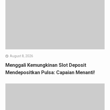
August 8, 2026
Menggali Kemungkinan Slot Deposit
Mendepositkan Pulsa: Capaian Menanti!