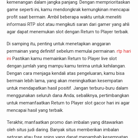
kemenangan dalam jangka panjang. Dengan memprioritaskan
game seperti ini, kamu mendongkrak kemungkinan mencapai
profit saat bermain. Ambil beberapa waktu untuk meneliti
informasi RTP slot atau mengikuti saran dari gamer yang ahli
agar dapat menemukan slot dengan Return to Player terbaik.
Di samping itu, penting untuk menetapkan anggaran
permainan yang definitif sebelum memulai permainan.
rtp hari
ini
Pastikan kamu memainkan Return to Player live slot
dengan jumlah yang mampu kamu terima untuk kehilangan.
Dengan cara menjaga kendali atas pengeluaran, kamu bisa
bermain lebih lama, yang akan meningkatkan kesempatan
untuk mendapatkan hasil positif. Jangan terburu-buru dalam
menggunakan seluruh dana Anda; sebaliknya, pertimbangkan
untuk memanfaatkan Return to Player slot gacor hari ini agar
mencapai hasil yang terbaik.
Terakhir, manfaatkan promo dan imbalan yang ditawarkan
oleh situs judi daring. Banyak situs memberikan imbalan
setoran atau free spins yang dapat menambah kesempatan