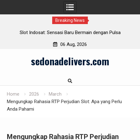
Breaking News
Slot Indosat: Sensasi Baru Bermain dengan Pulsa
A
06 Aug, 2026
Skip
sedonadelivers.com
to
content
Home
2026
March
Mengungkap Rahasia RTP Perjudian Slot: Apa yang Perlu
Anda Pahami
Mengungkap Rahasia RTP Perjudian