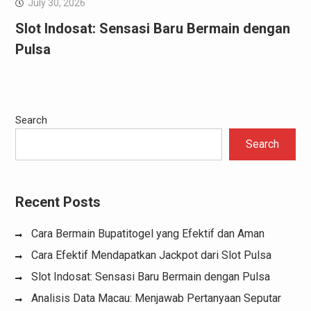
July 30, 2026
Slot Indosat: Sensasi Baru Bermain dengan
Pulsa
Search
Search
Recent Posts
Cara Bermain Bupatitogel yang Efektif dan Aman
Cara Efektif Mendapatkan Jackpot dari Slot Pulsa
Slot Indosat: Sensasi Baru Bermain dengan Pulsa
Analisis Data Macau: Menjawab Pertanyaan Seputar