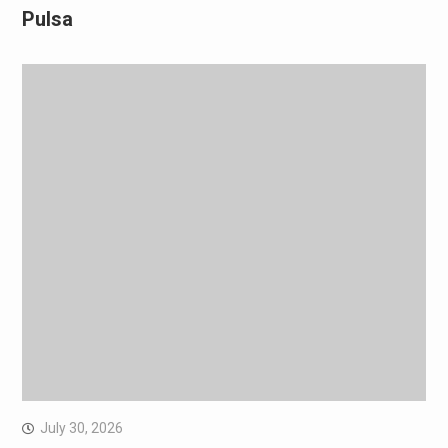
Pulsa
July 30, 2026