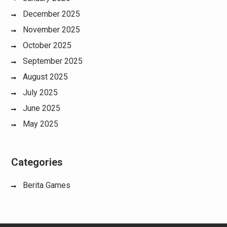
December 2025
November 2025
October 2025
September 2025
August 2025
July 2025
June 2025
May 2025
Categories
Berita Games