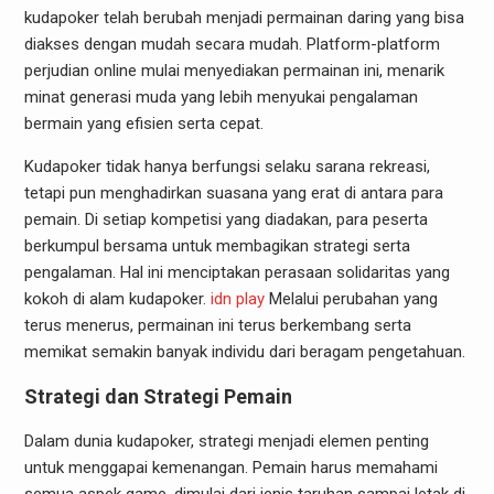
kudapoker telah berubah menjadi permainan daring yang bisa
diakses dengan mudah secara mudah. Platform-platform
perjudian online mulai menyediakan permainan ini, menarik
minat generasi muda yang lebih menyukai pengalaman
bermain yang efisien serta cepat.
Kudapoker tidak hanya berfungsi selaku sarana rekreasi,
tetapi pun menghadirkan suasana yang erat di antara para
pemain. Di setiap kompetisi yang diadakan, para peserta
berkumpul bersama untuk membagikan strategi serta
pengalaman. Hal ini menciptakan perasaan solidaritas yang
kokoh di alam kudapoker.
idn play
Melalui perubahan yang
terus menerus, permainan ini terus berkembang serta
memikat semakin banyak individu dari beragam pengetahuan.
Strategi dan Strategi Pemain
Dalam dunia kudapoker, strategi menjadi elemen penting
untuk menggapai kemenangan. Pemain harus memahami